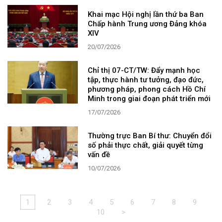
Khai mạc Hội nghị lần thứ ba Ban
Chấp hành Trung ương Đảng khóa
XIV
20/07/2026
Chỉ thị 07-CT/TW: Đẩy mạnh học
tập, thực hành tư tưởng, đạo đức,
phương pháp, phong cách Hồ Chí
Minh trong giai đoạn phát triển mới
17/07/2026
Thường trực Ban Bí thư: Chuyển đổi
số phải thực chất, giải quyết từng
vấn đề
10/07/2026
1
2
3
4
5
6
7
8
9
10
>