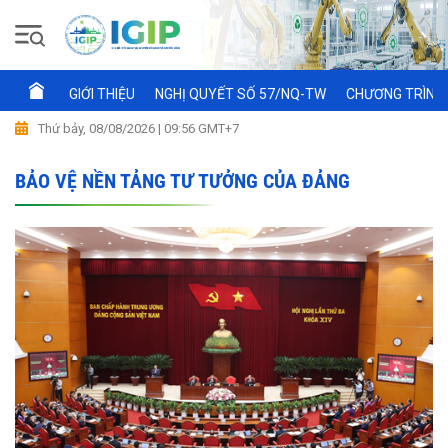
GIỚI THIỆU
NGHỊ QUYẾT SỐ 57/NQ-TW
CHƯƠNG TRÌNH 
Thứ bảy, 08/08/2026 | 09:56 GMT+7
BẢO VỆ NỀN TẢNG TƯ TƯỞNG CỦA ĐẢNG