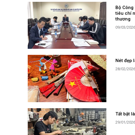
Bộ Công 
tiêu chí
thương
09/03/202
Nét đẹp 
28/02/202
Tất bật l
29/01/202