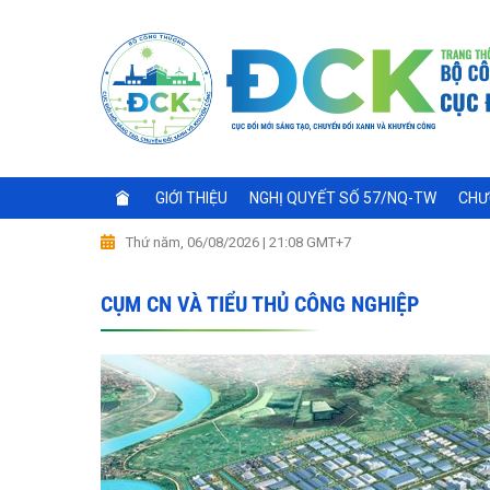
GIỚI THIỆU
NGHỊ QUYẾT SỐ 57/NQ-TW
CHƯ
Thứ năm, 06/08/2026 | 21:08 GMT+7
CỤM CN VÀ TIỂU THỦ CÔNG NGHIỆP