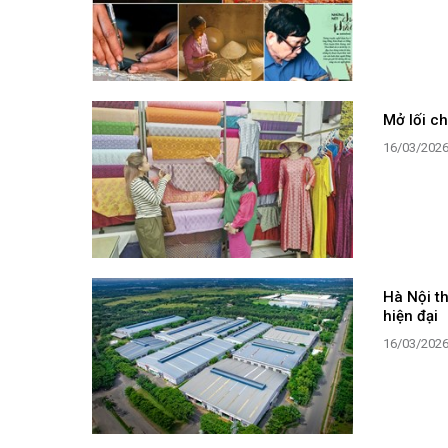
Mở lối ch
16/03/202
Hà Nội t
hiện đại
16/03/202