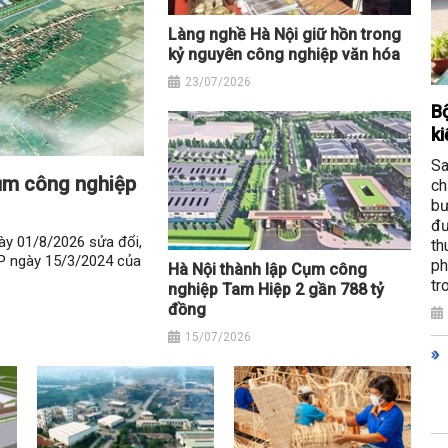
Làng nghề Hà Nội giữ hồn trong
kỷ nguyên công nghiệp văn hóa
23/07/2026
Bộ
ki
Sa
cụm công nghiệp
ch
bư
đư
y 01/8/2026 sửa đổi,
th
P ngày 15/3/2024 của
ph
Hà Nội thành lập Cụm công
tr
nghiệp Tam Hiệp 2 gần 788 tỷ
đồng
15/07/2026