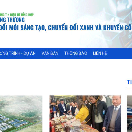
ƠNG TRÌNH - DỰ ÁN
VĂN BẢN
THÔNG BÁO
LIÊN HỆ
T