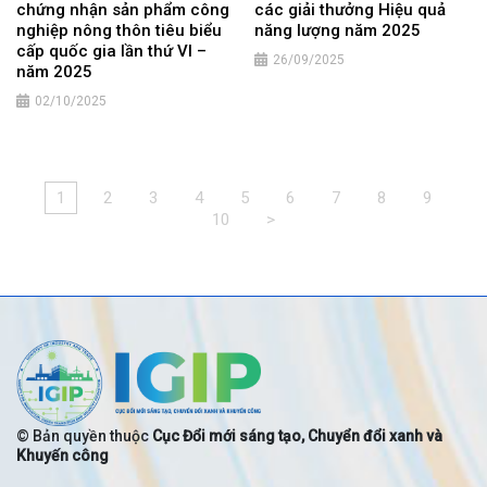
chứng nhận sản phẩm công
các giải thưởng Hiệu quả
nghiệp nông thôn tiêu biểu
năng lượng năm 2025
cấp quốc gia lần thứ VI –
26/09/2025
năm 2025
02/10/2025
1
2
3
4
5
6
7
8
9
10
>
© Bản quyền thuộc
Cục Đổi mới sáng tạo, Chuyển đổi xanh và
Khuyến công