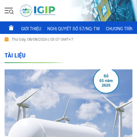
GIỚI THIỆU
NGHỊ QUYẾT SỐ 57/NQ-TW
CHƯƠNG TRÌNH 
Thứ bảy, 08/08/2026 | 03:07 GMT+7
TÀI LIỆU