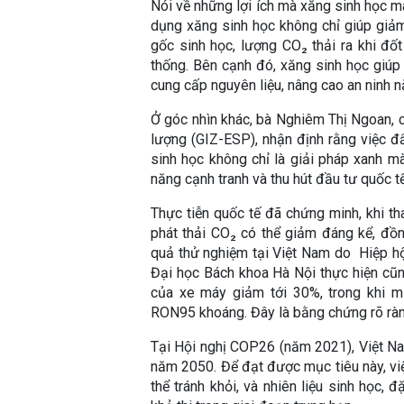
Nói về những lợi ích mà xăng sinh học m
dụng xăng sinh học không chỉ giúp giảm 
gốc sinh học, lượng CO₂ thải ra khi đố
thống. Bên cạnh đó, xăng sinh học giúp
cung cấp nguyên liệu, nâng cao an ninh n
Ở góc nhìn khác, bà Nghiêm Thị Ngoan, 
lượng (GIZ-ESP), nhận định rằng việc đ
sinh học không chỉ là giải pháp xanh mà
năng cạnh tranh và thu hút đầu tư quốc tế
Thực tiễn quốc tế đã chứng minh, khi t
phát thải CO₂ có thể giảm đáng kể, đồng
quả thử nghiệm tại Việt Nam do Hiệp h
Đại học Bách khoa Hà Nội thực hiện cũn
của xe máy giảm tới 30%, trong khi m
RON95 khoáng. Đây là bằng chứng rõ ràng
Tại Hội nghị COP26 (năm 2021), Việt Nam
năm 2050. Để đạt được mục tiêu này, việ
thể tránh khỏi, và nhiên liệu sinh học,