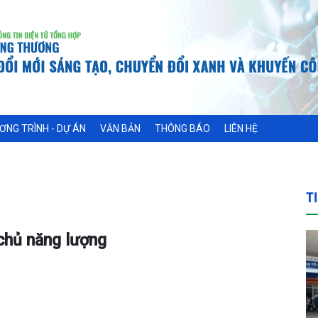
ƠNG TRÌNH - DỰ ÁN
VĂN BẢN
THÔNG BÁO
LIÊN HỆ
T
 chủ năng lượng