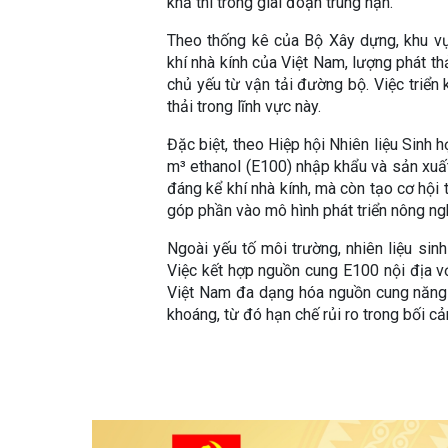
khả thi trong giai đoạn trung hạn.
Theo thống kê của Bộ Xây dựng, khu vự
khí nhà kính của Việt Nam, lượng phát th
chủ yếu từ vận tải đường bộ. Việc triển
thải trong lĩnh vực này.
Đặc biệt, theo Hiệp hội Nhiên liệu Sinh
m³ ethanol (E100) nhập khẩu và sản xuấ
đáng kể khí nhà kính, mà còn tạo cơ hội t
góp phần vào mô hình phát triển nông ng
Ngoài yếu tố môi trường, nhiên liệu sinh
Việc kết hợp nguồn cung E100 nội địa vớ
Việt Nam đa dạng hóa nguồn cung năng
khoáng, từ đó hạn chế rủi ro trong bối cả