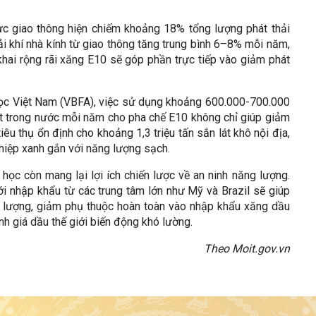
c giao thông hiện chiếm khoảng 18% tổng lượng phát thải
ải khí nhà kính từ giao thông tăng trung bình 6–8% mỗi năm,
 khai rộng rãi xăng E10 sẽ góp phần trực tiếp vào giảm phát
 học Việt Nam (VBFA), việc sử dụng khoảng 600.000-700.000
t trong nước mỗi năm cho pha chế E10 không chỉ giúp giảm
iêu thụ ổn định cho khoảng 1,3 triệu tấn sắn lát khô nội địa,
hiệp xanh gắn với năng lượng sạch.
 học còn mang lại lợi ích chiến lược về an ninh năng lượng.
i nhập khẩu từ các trung tâm lớn như Mỹ và Brazil sẽ giúp
 lượng, giảm phụ thuộc hoàn toàn vào nhập khẩu xăng dầu
nh giá dầu thế giới biến động khó lường.
Theo Moit.gov.vn