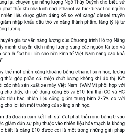
ang lại, chuyên gia năng lượng Ngô Thúy Quỳnh cho biết, sử
phát thải khí nhà kính nhờ ethanol và bio-diesel có nguồn
t nhiên liệu được giảm đáng kể so với xăng/ diesel truyền
 giảm nhập khẩu dầu thô và xăng thành phẩm, tăng tỷ lệ tự
ăng lượng..
chuyên gia tư vấn năng lượng của Chương trình Hỗ trợ Năng
ẩy mạnh chuyển dịch năng lượng sang các nguồn tái tạo và
 còn là “cơ hội lớn cho nền kinh tế Việt Nam nâng cao khả
”.
hay thế một phần xăng khoáng bằng ethanol sinh học, lượng
 thời góp phần cải thiện chất lượng không khí đô thị. Kết
ội các nhà sản xuất xe máy Việt Nam (VAMM) phối hợp với
g cho thấy, khi sử dụng xăng E5 và E10, khí thải CO và HC
ức tiêu hao nhiên liệu cũng giảm trung bình 2-5% so với
 cho lợi ích môi trường của xăng sinh học.
 đã đưa ra cam kết lịch sử: đạt phát thải ròng bằng 0 vào
c giảm dần sự phụ thuộc vào nhiên liệu hóa thạch là không
 đặc biệt là xăng E10 được coi là một trong những giải pháp