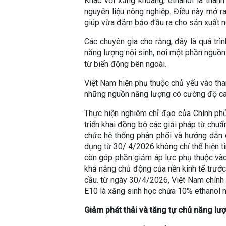
Khác với xăng khoáng, ethanol là thàn
nguyên liệu nông nghiệp. Điều này mở ra
giúp vừa đảm bảo đầu ra cho sản xuất nô
Các chuyên gia cho rằng, đây là quá trì
năng lượng nội sinh, nơi một phần nguồn
từ biến động bên ngoài.
Việt Nam hiện phụ thuộc chủ yếu vào than
những nguồn năng lượng có cường độ carb
Thực hiện nghiêm chỉ đạo của Chính ph
triển khai đồng bộ các giải pháp từ chuẩn
chức hệ thống phân phối và hướng dẫn d
dụng từ 30/ 4/2026 không chỉ thể hiện tin
còn góp phần giảm áp lực phụ thuộc vào
khả năng chủ động của nền kinh tế trước
cầu. từ ngày 30/4/2026, Việt Nam chính 
E10 là xăng sinh học chứa 10% ethanol nh
Giảm phát thải và tăng tự chủ năng lư