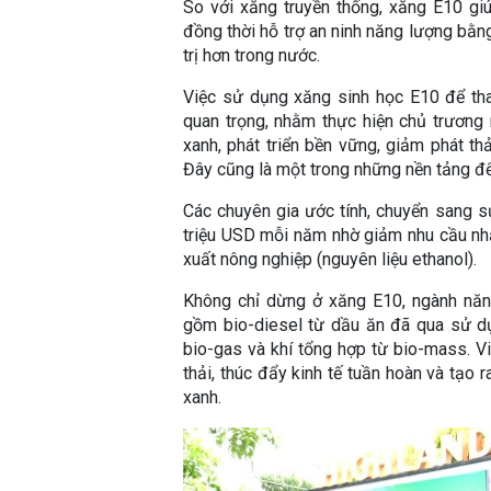
So với xăng truyền thống, xăng E10 gi
đồng thời hỗ trợ an ninh năng lượng bằn
trị hơn trong nước.
Việc sử dụng xăng sinh học E10 để tha
quan trọng, nhằm thực hiện chủ trương
xanh, phát triển bền vững, giảm phát th
Đây cũng là một trong những nền tảng để
Các chuyên gia ước tính, chuyển sang s
triệu USD mỗi năm nhờ giảm nhu cầu nhậ
xuất nông nghiệp (nguyên liệu ethanol).
Không chỉ dừng ở xăng E10, ngành năn
gồm bio-diesel từ dầu ăn đã qua sử dụn
bio-gas và khí tổng hợp từ bio-mass. V
thải, thúc đẩy kinh tế tuần hoàn và tạo 
xanh.