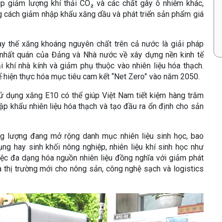
úp giảm lượng khí thải CO₂ và các chất gây ô nhiễm khác,
g cách giảm nhập khẩu xăng dầu và phát triển sản phẩm giá
y thế xăng khoáng nguyên chất trên cả nước là giải pháp
 nhất quán của Đảng và Nhà nước về xây dựng nền kinh tế
ải khí nhà kính và giảm phụ thuộc vào nhiên liệu hóa thạch.
 hiện thực hóa mục tiêu cam kết “Net Zero” vào năm 2050.
ử dụng xăng E10 có thể giúp Việt Nam tiết kiệm hàng trăm
p khẩu nhiên liệu hóa thạch và tạo đầu ra ổn định cho sản
g lượng đang mở rộng danh mục nhiên liệu sinh học, bao
g hay sinh khối nông nghiệp, nhiên liệu khí sinh học như
iệc đa dạng hóa nguồn nhiên liệu đồng nghĩa với giảm phát
ra thị trường mới cho nông sản, công nghệ sạch và logistics