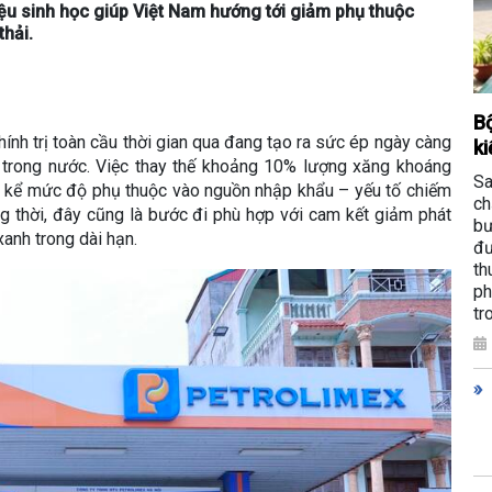
u sinh học giúp Việt Nam hướng tới giảm phụ thuộc
thải.
Bộ
ính trị toàn cầu thời gian qua đang tạo ra sức ép ngày càng
ki
g trong nước. Việc thay thế khoảng 10% lượng xăng khoáng
Sa
g kể mức độ phụ thuộc vào nguồn nhập khẩu – yếu tố chiếm
ch
 thời, đây cũng là bước đi phù hợp với cam kết giảm phát
bư
xanh trong dài hạn.
đư
th
ph
tr