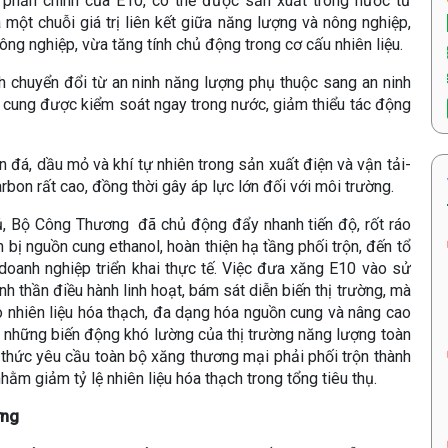
h phần chính của E10, có thể được sản xuất trong nước từ
 một chuỗi giá trị liên kết giữa năng lượng và nông nghiệp,
ng nghiệp, vừa tăng tính chủ động trong cơ cấu nhiên liệu.
nh chuyển đổi từ an ninh năng lượng phụ thuộc sang an ninh
 cung được kiểm soát ngay trong nước, giảm thiểu tác động
 đá, dầu mỏ và khí tự nhiên trong sản xuất điện và vận tải-
on rất cao, đồng thời gây áp lực lớn đối với môi trường.
ủ, Bộ Công Thương đã chủ động đẩy nhanh tiến độ, rốt ráo
 bị nguồn cung ethanol, hoàn thiện hạ tầng phối trộn, đến tổ
oanh nghiệp triển khai thực tế. Việc đưa xăng E10 vào sử
h thần điều hành linh hoạt, bám sát diễn biến thị trường, mà
 nhiên liệu hóa thạch, đa dạng hóa nguồn cung và nâng cao
 những biến động khó lường của thị trường năng lượng toàn
thức yêu cầu toàn bộ xăng thương mại phải phối trộn thành
ằm giảm tỷ lệ nhiên liệu hóa thạch trong tổng tiêu thụ.
ợng