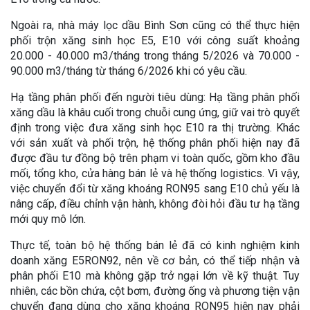
Ngoài ra, nhà máy lọc dầu Bình Sơn cũng có thể thực hiện
phối trộn xăng sinh học E5, E10 với công suất khoảng
20.000 - 40.000 m3/tháng trong tháng 5/2026 và 70.000 -
90.000 m3/tháng từ tháng 6/2026 khi có yêu cầu.
Hạ tầng phân phối đến người tiêu dùng: Hạ tầng phân phối
xăng dầu là khâu cuối trong chuỗi cung ứng, giữ vai trò quyết
định trong việc đưa xăng sinh học E10 ra thị trường. Khác
với sản xuất và phối trộn, hệ thống phân phối hiện nay đã
được đầu tư đồng bộ trên phạm vi toàn quốc, gồm kho đầu
mối, tổng kho, cửa hàng bán lẻ và hệ thống logistics. Vì vậy,
việc chuyển đổi từ xăng khoáng RON95 sang E10 chủ yếu là
nâng cấp, điều chỉnh vận hành, không đòi hỏi đầu tư hạ tầng
mới quy mô lớn.
Thực tế, toàn bộ hệ thống bán lẻ đã có kinh nghiệm kinh
doanh xăng E5RON92, nên về cơ bản, có thể tiếp nhận và
phân phối E10 mà không gặp trở ngại lớn về kỹ thuật. Tuy
nhiên, các bồn chứa, cột bơm, đường ống và phương tiện vận
chuyển đang dùng cho xăng khoáng RON95 hiện nay phải