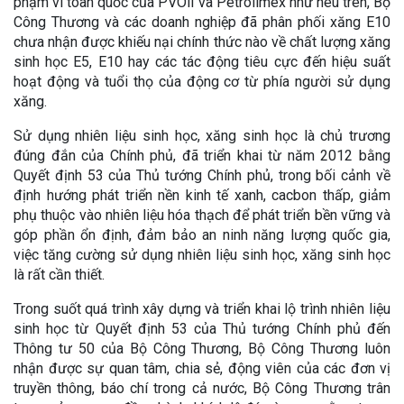
phạm vi toàn quốc của PVOil và Petrolimex như nêu trên, Bộ
Công Thương và các doanh nghiệp đã phân phối xăng E10
chưa nhận được khiếu nại chính thức nào về chất lượng xăng
sinh học E5, E10 hay các tác động tiêu cực đến hiệu suất
hoạt động và tuổi thọ của động cơ từ phía người sử dụng
xăng.
Sử dụng nhiên liệu sinh học, xăng sinh học là chủ trương
đúng đắn của Chính phủ, đã triển khai từ năm 2012 bằng
Quyết định 53 của Thủ tướng Chính phủ, trong bối cảnh về
định hướng phát triển nền kinh tế xanh, cacbon thấp, giảm
phụ thuộc vào nhiên liệu hóa thạch để phát triển bền vững và
góp phần ổn định, đảm bảo an ninh năng lượng quốc gia,
việc tăng cường sử dụng nhiên liệu sinh học, xăng sinh học
là rất cần thiết.
Trong suốt quá trình xây dựng và triển khai lộ trình nhiên liệu
sinh học từ Quyết định 53 của Thủ tướng Chính phủ đến
Thông tư 50 của Bộ Công Thương, Bộ Công Thương luôn
nhận được sự quan tâm, chia sẻ, động viên của các đơn vị
truyền thông, báo chí trong cả nước, Bộ Công Thương trân