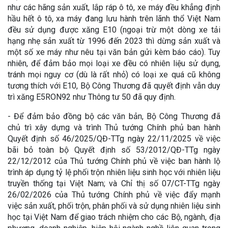
như các hãng sản xuất, lắp ráp ô tô, xe máy đều khẳng định
hầu hết ô tô, xa máy đang lưu hành trên lãnh thổ Việt Nam
đều sử dụng được xăng E10 (ngoại trừ một dòng xe tải
hạng nhẹ sản xuất từ 1996 đến 2023 thì dừng sản xuất và
một số xe máy như nêu tại văn bản gửi kèm báo cáo). Tuy
nhiên, để đảm bảo mọi loại xe đều có nhiên liệu sử dụng,
tránh mọi nguy cơ (dù là rất nhỏ) có loại xe quá cũ không
tương thích với E10, Bộ Công Thương đã quyết định vẫn duy
trì xăng E5RON92 như Thông tư 50 đã quy định.
- Để đảm bảo đồng bộ các văn bản, Bộ Công Thương đã
chủ trì xây dựng và trình Thủ tướng Chính phủ ban hành
Quyết định số 46/2025/QĐ-TTg ngày 22/11/2025 về việc
bãi bỏ toàn bộ Quyết định số 53/2012/QĐ-TTg ngày
22/12/2012 của Thủ tướng Chính phủ về việc ban hành lộ
trình áp dụng tỷ lệ phối trộn nhiên liệu sinh học với nhiên liệu
truyền thống tại Việt Nam; và Chỉ thị số 07/CT-TTg ngày
26/02/2026 của Thủ tướng Chính phủ về việc đẩy mạnh
việc sản xuất, phối trộn, phân phối và sử dụng nhiên liệu sinh
học tại Việt Nam để giao trách nhiệm cho các Bộ, ngành, địa