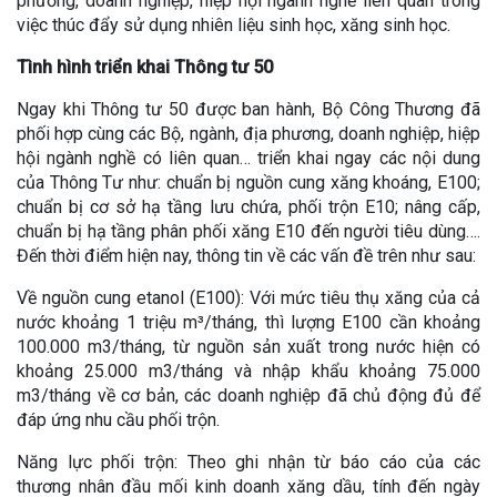
phương, doanh nghiệp, hiệp hội ngành nghề liên quan trong
việc thúc đẩy sử dụng nhiên liệu sinh học, xăng sinh học.
Tình hình triển khai Thông tư 50
Ngay khi Thông tư 50 được ban hành, Bộ Công Thương đã
phối hợp cùng các Bộ, ngành, địa phương, doanh nghiệp, hiệp
hội ngành nghề có liên quan… triển khai ngay các nội dung
của Thông Tư như: chuẩn bị nguồn cung xăng khoáng, E100;
chuẩn bị cơ sở hạ tầng lưu chứa, phối trộn E10; nâng cấp,
chuẩn bị hạ tầng phân phối xăng E10 đến người tiêu dùng….
Đến thời điểm hiện nay, thông tin về các vấn đề trên như sau:
Về nguồn cung etanol (E100): Với mức tiêu thụ xăng của cả
nước khoảng 1 triệu m³/tháng, thì lượng E100 cần khoảng
100.000 m3/tháng, từ nguồn sản xuất trong nước hiện có
khoảng 25.000 m3/tháng và nhập khẩu khoảng 75.000
m3/tháng về cơ bản, các doanh nghiệp đã chủ động đủ để
đáp ứng nhu cầu phối trộn.
Năng lực phối trộn: Theo ghi nhận từ báo cáo của các
thương nhân đầu mối kinh doanh xăng dầu, tính đến ngày