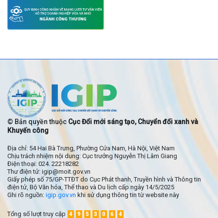
© Bản quyền thuộc
Cục Đổi mới sáng tạo, Chuyển đổi xanh và
Khuyến công
Địa chỉ: 54 Hai Bà Trưng, Phường Cửa Nam, Hà Nội, Việt Nam
Chịu trách nhiệm nội dung: Cục trưởng Nguyễn Thị Lâm Giang
Điện thoại: 024. 22218282
Thư điện tử: igip@moit.gov.vn
Giấy phép số 75/GP-TTĐT do Cục Phát thanh, Truyền hình và Thông tin
điện tử, Bộ Văn hóa, Thể thao và Du lịch cấp ngày 14/5/2025
Ghi rõ nguồn:
igip.gov.vn
khi sử dụng thông tin từ website này
Tổng số lượt truy cập
4
9
5
3
0
6
4