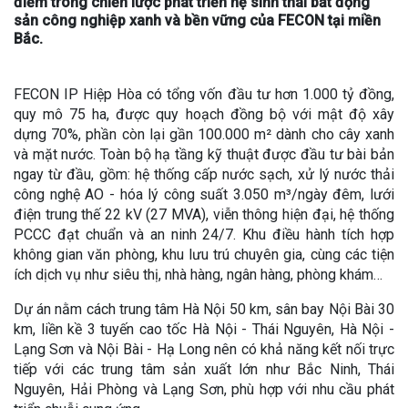
điểm trong chiến lược phát triển hệ sinh thái bất động
sản công nghiệp xanh và bền vững của FECON tại miền
Bắc.
FECON IP Hiệp Hòa có tổng vốn đầu tư hơn 1.000 tỷ đồng,
quy mô 75 ha, được quy hoạch đồng bộ với mật độ xây
dựng 70%, phần còn lại gần 100.000 m² dành cho cây xanh
và mặt nước. Toàn bộ hạ tầng kỹ thuật được đầu tư bài bản
ngay từ đầu, gồm: hệ thống cấp nước sạch, xử lý nước thải
công nghệ AO - hóa lý công suất 3.050 m³/ngày đêm, lưới
điện trung thế 22 kV (27 MVA), viễn thông hiện đại, hệ thống
PCCC đạt chuẩn và an ninh 24/7. Khu điều hành tích hợp
không gian văn phòng, khu lưu trú chuyên gia, cùng các tiện
ích dịch vụ như siêu thị, nhà hàng, ngân hàng, phòng khám…
Dự án nằm cách trung tâm Hà Nội 50 km, sân bay Nội Bài 30
km, liền kề 3 tuyến cao tốc Hà Nội - Thái Nguyên, Hà Nội -
Lạng Sơn và Nội Bài - Hạ Long nên có khả năng kết nối trực
tiếp với các trung tâm sản xuất lớn như Bắc Ninh, Thái
Nguyên, Hải Phòng và Lạng Sơn, phù hợp với nhu cầu phát