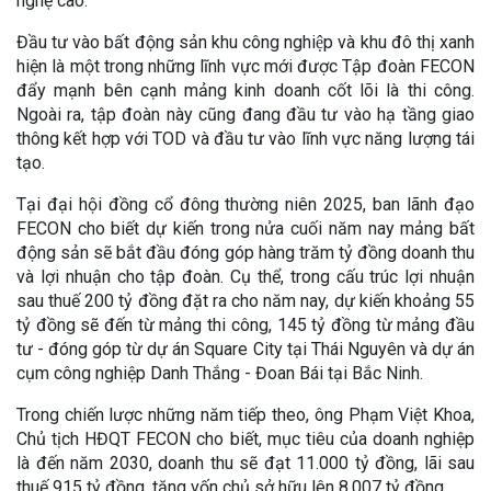
nghệ cao.
Đầu tư vào bất động sản khu công nghiệp và khu đô thị xanh
hiện là một trong những lĩnh vực mới được Tập đoàn FECON
đẩy mạnh bên cạnh mảng kinh doanh cốt lõi là thi công.
Ngoài ra, tập đoàn này cũng đang đầu tư vào hạ tầng giao
thông kết hợp với TOD và đầu tư vào lĩnh vực năng lượng tái
tạo.
Tại đại hội đồng cổ đông thường niên 2025, ban lãnh đạo
FECON cho biết dự kiến trong nửa cuối năm nay mảng bất
động sản sẽ bắt đầu đóng góp hàng trăm tỷ đồng doanh thu
và lợi nhuận cho tập đoàn. Cụ thể, trong cấu trúc lợi nhuận
sau thuế 200 tỷ đồng đặt ra cho năm nay, dự kiến khoảng 55
tỷ đồng sẽ đến từ mảng thi công, 145 tỷ đồng từ mảng đầu
tư - đóng góp từ dự án Square City tại Thái Nguyên và dự án
cụm công nghiệp Danh Thắng - Đoan Bái tại Bắc Ninh.
Trong chiến lược những năm tiếp theo, ông Phạm Việt Khoa,
Chủ tịch HĐQT FECON cho biết, mục tiêu của doanh nghiệp
là đến năm 2030, doanh thu sẽ đạt 11.000 tỷ đồng, lãi sau
thuế 915 tỷ đồng, tăng vốn chủ sở hữu lên 8.007 tỷ đồng.