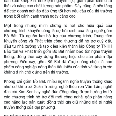
sản xuất khép kín, tiết kiệm nguyên liệu, giảm phát sinh chất
thải và nâng cao chất lượng sản phẩm. Đây cũng là nền tảng
để các doanh nghiệp đáp ứng tốt hơn yêu cầu của thị trường
trong bối cảnh cạnh tranh ngày càng cao.
Một trong những minh chứng rõ nét cho hiệu quả của
chương trình khuyến công là sự hồi sinh của làng nghề gốm
Bồ Bát. Từ nguồn lực hỗ trợ của chương trình, Trung tâm
Khuyến công và Phát triển công thương đã hỗ trợ quỹ đất,
đầu tư nhà xưởng và tạo điều kiện thành lập Công ty TNHH
Bảo tồn và Phát triển gốm Bồ Bát nhằm bảo tồn nghề truyền
thống, đồng thời xây dựng thương hiệu cho sản phẩm địa
phương. Đến nay, gốm Bồ Bát đã được công nhận là sản
phẩm công nghiệp nông thôn tiêu biểu của tỉnh và từng bước
khẳng định chỗ đứng trên thị trường.
Không chỉ gốm Bồ Bát, nhiều ngành nghề truyền thống khác
như cơ khí ở xã Xuân Trường, nghề thêu ren Văn Lâm, nghề
đan cói Kim Sơn hay nghề đúc đồng cũng được hưởng lợi từ
các chương trình hỗ trợ đổi mới công nghệ, góp phần nâng
cao năng lực sản xuất, đồng thời gìn giữ những giá trị nghề
truyền thống của địa phương.