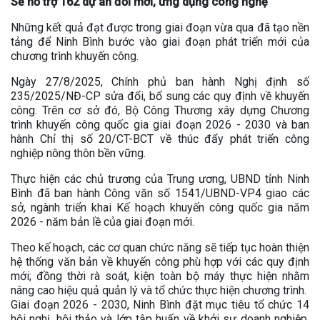
Sẽ hỗ trợ 162 dự án đổi mới, ứng dụng công nghệ
Những kết quả đạt được trong giai đoạn vừa qua đã tạo nền
tảng để Ninh Bình bước vào giai đoạn phát triển mới của
chương trình khuyến công.
Ngày 27/8/2025, Chính phủ ban hành Nghị định số
235/2025/NĐ-CP sửa đổi, bổ sung các quy định về khuyến
công. Trên cơ sở đó, Bộ Công Thương xây dựng Chương
trình khuyến công quốc gia giai đoạn 2026 - 2030 và ban
hành Chỉ thị số 20/CT-BCT về thúc đẩy phát triển công
nghiệp nông thôn bền vững.
Thực hiện các chủ trương của Trung ương, UBND tỉnh Ninh
Bình đã ban hành Công văn số 1541/UBND-VP4 giao các
sở, ngành triển khai Kế hoạch khuyến công quốc gia năm
2026 - năm bản lề của giai đoạn mới.
Theo kế hoạch, các cơ quan chức năng sẽ tiếp tục hoàn thiện
hệ thống văn bản về khuyến công phù hợp với các quy định
mới; đồng thời rà soát, kiện toàn bộ máy thực hiện nhằm
nâng cao hiệu quả quản lý và tổ chức thực hiện chương trình.
Giai đoạn 2026 - 2030, Ninh Bình đặt mục tiêu tổ chức 14
hội nghị, hội thảo và lớp tập huấn về khởi sự doanh nghiệp,