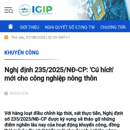
GIỚI THIỆU
NGHỊ QUYẾT SỐ 57/NQ-TW
CHƯƠNG TRÌNH 
Thứ sáu, 07/08/2026 | 03:39 GMT+7
KHUYẾN CÔNG
Nghị định 235/2025/NĐ-CP: 'Cú hích'
mới cho công nghiệp nông thôn
20/04/2026
Với hàng loạt điều chỉnh kịp thời, sát thực tiễn, Nghị định
số 235/2025/NĐ-CP được kỳ vọng sẽ tháo gỡ những
điểm nghẽn lâu nay của hoạt động khuyến công, đồng