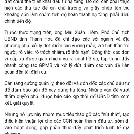
đất chưa thể triển khai đầu tư hạ tầng. Do đó, cần phải thực
hiện các thủ tục để xin chủ trương và giấy phép tận thu
khoáng sản làm chậm tiến độ hoàn thành hạ tầng, phải điều
chỉnh tiến độ...
Trước thực trạng trên, ông Mai Xuân Liêm, Phó Chủ tịch
UBND tỉnh Thanh Hóa đã chỉ đạo các sở, ngành và địa
phương phải xử lý dứt điểm các vướng mắc, với tinh thần "rõ
người, rõ việc, rõ trách nhiệm, rõ thời hạn". Đồng thời các đơn
vị cấp xã được giao nhiệm vụ rà soát hồ sơ, tập trung đẩy
nhanh công tác GPMB và xử lý dứt điểm các vấn đề liên
quan đến tái định cư.
Cần tăng cường quản lý, theo dõi và đôn đốc các chủ đầu tư
để đảm bảo tiến độ xây dựng hạ tầng. Những vấn đề vượt
thẩm quyền phải được báo cáo kịp thời để UBND tỉnh xem
xét, giải quyết.
Những nỗ lực này nhằm mục tiêu tháo gỡ các "nút thắt", tạo
điều kiện thuận lợi cho các CCN hoàn thành đầu tư, sớm đi
vào hoạt động, góp phần thúc đẩy phát triển kinh tế địa