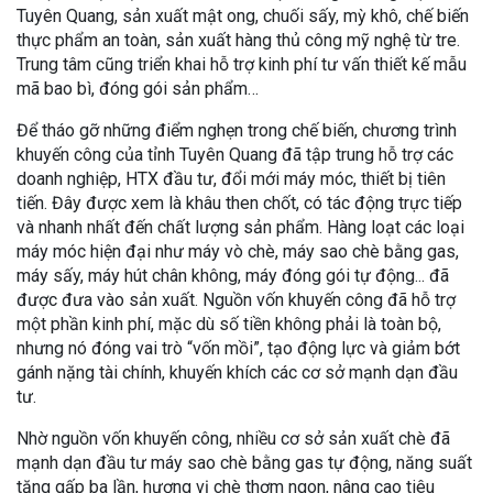
Tuyên Quang, sản xuất mật ong, chuối sấy, mỳ khô, chế biến
thực phẩm an toàn, sản xuất hàng thủ công mỹ nghệ từ tre.
Trung tâm cũng triển khai hỗ trợ kinh phí tư vấn thiết kế mẫu
mã bao bì, đóng gói sản phẩm…
Để tháo gỡ những điểm nghẹn trong chế biến, chương trình
khuyến công của tỉnh Tuyên Quang đã tập trung hỗ trợ các
doanh nghiệp, HTX đầu tư, đổi mới máy móc, thiết bị tiên
tiến. Đây được xem là khâu then chốt, có tác động trực tiếp
và nhanh nhất đến chất lượng sản phẩm. Hàng loạt các loại
máy móc hiện đại như máy vò chè, máy sao chè bằng gas,
máy sấy, máy hút chân không, máy đóng gói tự động... đã
được đưa vào sản xuất. Nguồn vốn khuyến công đã hỗ trợ
một phần kinh phí, mặc dù số tiền không phải là toàn bộ,
nhưng nó đóng vai trò “vốn mồi”, tạo động lực và giảm bớt
gánh nặng tài chính, khuyến khích các cơ sở mạnh dạn đầu
tư.
Nhờ nguồn vốn khuyến công, nhiều cơ sở sản xuất chè đã
mạnh dạn đầu tư máy sao chè bằng gas tự động, năng suất
tăng gấp ba lần, hương vị chè thơm ngon, nâng cao tiêu