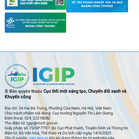
© Bản quyền thuộc
Cục Đổi mới sáng tạo, Chuyển đổi xanh và
Khuyến công
Địa chỉ: 54 Hai Bà Trưng, Phường Cửa Nam, Hà Nội, Việt Nam
Chịu trách nhiệm nội dung: Cục trưởng Nguyễn Thị Lâm Giang
Điện thoại: 024. 22218282
Thư điện tử: igip@moit.gov.vn
Giấy phép số 75/GP-TTĐT do Cục Phát thanh, Truyền hình và Thông tin
điện tử, Bộ Văn hóa, Thể thao và Du lịch cấp ngày 14/5/2025
Ghi rõ nguồn:
igip.gov.vn
khi sử dụng thông tin từ website này