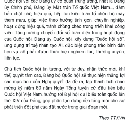
Quốc hội với các Đảng ủy cơ quan Trung ương, nhất là Đảng
ủy Chính phủ, Đảng ủy Mặt trận Tổ quốc Việt Nam…, đảm
bảo chặt chẽ, hiệu quả; tiếp tục kiện toàn tổ chức bộ máy
tham mưu, giúp việc theo hướng tinh gọn, chuyên nghiệp,
hoạt động hiệu quả, tránh chồng chéo trong triển khai công
việc. Tăng cường chuyển đổi số toàn diện trong hoạt động
của Quốc hội, Đảng ủy Quốc hội; xây dựng “Quốc hội số”,
ứng dụng trí tuệ nhân tạo AI, đặc biệt phong trào bình dân
học vụ số phải được thực hiện nghiêm túc, thường xuyên,
liên tục.
Chủ tịch Quốc hội tin tưởng, với tư duy, nhận thức mới, khí
thế, quyết tâm cao, Đảng bộ Quốc hội sẽ thực hiện thắng lợi
các mục tiêu của Nghị quyết đã đề ra, lập thành tích chào
mừng kỷ niệm 80 năm Ngày Tổng tuyển cử đầu tiên bầu
Quốc hội Việt Nam, hướng tới Đại hội đại biểu toàn quốc lần
thứ XIV của Đảng; góp phần tạo dựng nền tảng mới cho sự
phát triển đột phá của đất nước trong giai đoạn mới.
Theo TTXVN