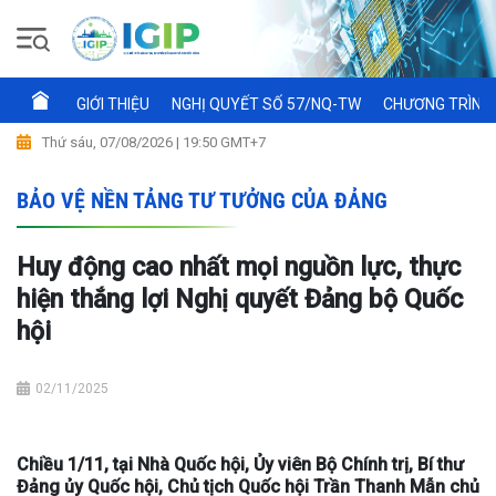
GIỚI THIỆU
NGHỊ QUYẾT SỐ 57/NQ-TW
CHƯƠNG TRÌNH 
Thứ sáu, 07/08/2026 | 19:50 GMT+7
BẢO VỆ NỀN TẢNG TƯ TƯỞNG CỦA ĐẢNG
Huy động cao nhất mọi nguồn lực, thực
hiện thắng lợi Nghị quyết Đảng bộ Quốc
hội
02/11/2025
Chiều 1/11, tại Nhà Quốc hội, Ủy viên Bộ Chính trị, Bí thư
Đảng ủy Quốc hội, Chủ tịch Quốc hội Trần Thanh Mẫn chủ