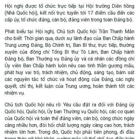
Hội nghị được tổ chức trực tiếp tại Hội trường Diên hồng
(Nhà Quốc hội), kết nối trực tuyến tới 17 điểm cầu đến các
cấp ủy, tổ chức đảng, cán bộ, đảng viên trong toàn Đảng bộ.
Phát biểu tại Hội nghị, Chủ tịch Quốc hội Trần Thanh Mẫn
cho biết: Thời gian qua, dưới sự lãnh đạo của Ban Chấp hành
Trung ương Đảng, Bộ Chính trị, Ban Bí thư, trực tiếp, thường
xuyên của đồng chí Tổng Bí thư Tô Lâm, Ban Chấp hành
Đảng bộ, Ban Thường vụ Đảng ủy và cá nhân các đồng chí
Ủy viên Ban Chấp hành luôn nêu cao tinh thần gương mẫu,
phát huy vai trò, trách nhiệm, chủ động, sáng tạo, bám sát
các nguyên tắc tổ chức và hoạt động của Đảng, các nghị
quyết, chỉ thị, kết luận của Trung ương, hoàn thành tốt các
nhiệm vụ.
Chủ tịch Quốc hội nêu rõ: Yêu cầu đặt ra đối với Đảng ủy
Quốc hội, Quốc hội, Ủy ban Thường vụ Quốc hội, các cơ quan
của Quốc hội và toàn thể đảng viên, cán bộ, công chức ngày
càng nhiều hơn, đòi hỏi chất lượng ngày càng cao hơn, trách
nhiệm lớn hơn. Trong đó, Quốc hội phải tiên phong, đi đầu
trong tháo gỡ khó khăn, vướng mắc về thể chế, tạo điều kiện