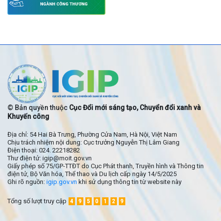
© Bản quyền thuộc
Cục Đổi mới sáng tạo, Chuyển đổi xanh và
Khuyến công
Địa chỉ: 54 Hai Bà Trưng, Phường Cửa Nam, Hà Nội, Việt Nam
Chịu trách nhiệm nội dung: Cục trưởng Nguyễn Thị Lâm Giang
Điện thoại: 024. 22218282
Thư điện tử: igip@moit.gov.vn
Giấy phép số 75/GP-TTĐT do Cục Phát thanh, Truyền hình và Thông tin
điện tử, Bộ Văn hóa, Thể thao và Du lịch cấp ngày 14/5/2025
Ghi rõ nguồn:
igip.gov.vn
khi sử dụng thông tin từ website này
Tổng số lượt truy cập
4
9
5
0
1
2
9