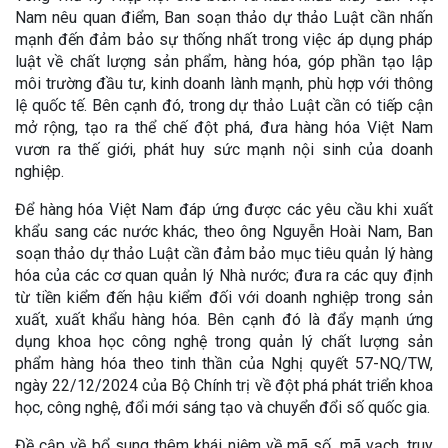
Nam nêu quan điểm, Ban soạn thảo dự thảo Luật cần nhấn
mạnh đến đảm bảo sự thống nhất trong việc áp dụng pháp
luật về chất lượng sản phẩm, hàng hóa, góp phần tạo lập
môi trường đầu tư, kinh doanh lành mạnh, phù hợp với thông
lệ quốc tế. Bên cạnh đó, trong dự thảo Luật cần có tiếp cận
mở rộng, tạo ra thể chế đột phá, đưa hàng hóa Việt Nam
vươn ra thế giới, phát huy sức mạnh nội sinh của doanh
nghiệp.
Để hàng hóa Việt Nam đáp ứng được các yêu cầu khi xuất
khẩu sang các nước khác, theo ông Nguyễn Hoài Nam, Ban
soạn thảo dự thảo Luật cần đảm bảo mục tiêu quản lý hàng
hóa của các cơ quan quản lý Nhà nước; đưa ra các quy định
từ tiền kiểm đến hậu kiểm đối với doanh nghiệp trong sản
xuất, xuất khẩu hàng hóa. Bên cạnh đó là đẩy mạnh ứng
dụng khoa học công nghệ trong quản lý chất lượng sản
phẩm hàng hóa theo tinh thần của Nghị quyết 57-NQ/TW,
ngày 22/12/2024 của Bộ Chính trị về đột phá phát triển khoa
học, công nghệ, đổi mới sáng tạo và chuyển đổi số quốc gia.
Đề cập về bổ sung thêm khái niệm về mã số, mã vạch, truy