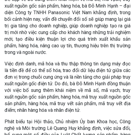
xuất nguồn gốc sản phẩm, hàng hóa, bà Đỗ Minh Hạnh – đại
diện Công ty TNHH Panasonic Việt Nam khẳng định, trong
bối cảnh hiện nay, vấn đề chuyển đổi số sẽ giúp mang lại giá
trị gia tăng cho doanh nghiệp, giúp doanh nghiệp tạo ra giá
trị mới nhờ việc cung cấp cho khách hàng những trải nghiệm
mới; tạo điều kiện thuận lợi cho quá trình xuất khẩu sản
phẩm, hàng hóa, nâng cao uy tín, thương hiệu trên thị trường
trong và ngoài nước.
Việc định danh, mã hóa và thu thập thông tin dạng máy đọc
là tiền đề để có thể số hóa, trao đổi dữ liệu điện tử giữa các
đơn vị trong chuỗi cung ứng và là nền tảng cho giải pháp truy
xuất nguồn gốc điện tử. Do đó, bà Đỗ Minh Hạnh đồng thuận
với việc bổ sung thêm khái niệm về mã số, mã vạch; truy
xuất nguồn gốc sản phẩm, hàng hóa, mã truy xuất nguồn gốc
sản phẩm, hàng hóa, mã truy vết sản phẩm, mã truy vết địa
điểm; nhãn hàng hóa và nhãn điện tử.
Phát biểu tại Hội thảo, Chủ nhiệm Ủy ban Khoa học, Công
nghệ và Môi trường Lê Quang Huy khẳng định, việc sửa đổi,
bổ sung một số điều của Luật Chất lượng sản phẩm, hàng