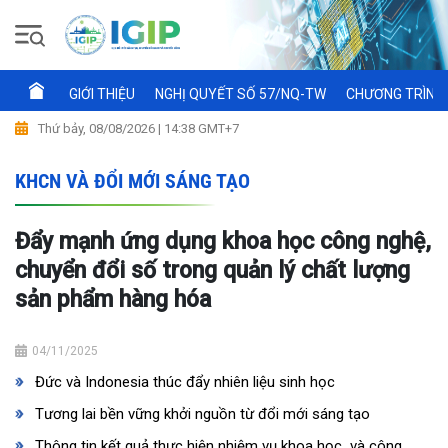
GIỚI THIỆU
NGHỊ QUYẾT SỐ 57/NQ-TW
CHƯƠNG TRÌNH 
Thứ bảy, 08/08/2026 | 14:38 GMT+7
KHCN VÀ ĐỔI MỚI SÁNG TẠO
Đẩy mạnh ứng dụng khoa học công nghệ,
chuyển đổi số trong quản lý chất lượng
sản phẩm hàng hóa
04/11/2025
Đức và Indonesia thúc đẩy nhiên liệu sinh học
Tương lai bền vững khởi nguồn từ đổi mới sáng tạo
Thông tin kết quả thực hiện nhiệm vụ khoa học và công