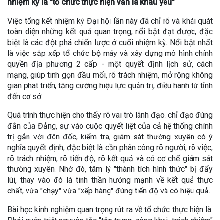
nhiệm kỳ là "tổ chức thực hiện vẫn là khâu yếu"
Việc tổng kết nhiệm kỳ Đại hội lần này đã chỉ rõ và khái quát
toàn diện những kết quả quan trọng, nổi bật đạt được, đặc
biệt là các đột phá chiến lược ở cuối nhiệm kỳ. Nổi bật nhất
là việc sắp xếp tổ chức bộ máy và xây dựng mô hình chính
quyền địa phương 2 cấp - một quyết định lịch sử, cách
mạng, giúp tinh gọn đầu mối, rõ trách nhiệm, mở rộng không
gian phát triển, tăng cường hiệu lực quản trị, điều hành từ tỉnh
đến cơ sở.
Quá trình thực hiện cho thấy rõ vai trò lãnh đạo, chỉ đạo đúng
đắn của Đảng, sự vào cuộc quyết liệt của cả hệ thống chính
trị gắn với đôn đốc, kiểm tra, giám sát thường xuyên có ý
nghĩa quyết định, đặc biệt là cần phân công rõ người, rõ việc,
rõ trách nhiệm, rõ tiến độ, rõ kết quả và có cơ chế giám sát
thường xuyên. Nhờ đó, tâm lý "thành tích hình thức" bị đẩy
lùi, thay vào đó là tinh thần hướng mạnh về kết quả thực
chất, vừa "chạy" vừa "xếp hàng" đúng tiến độ và có hiệu quả.
Bài học kinh nghiệm quan trọng rút ra về tổ chức thực hiện là: