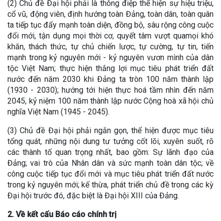
(2) Chủ đề Đại hội phải là thông điệp thể hiện sự hiệu triệu,
cổ vũ, động viên, định hướng toàn Đảng, toàn dân, toàn quân
ta tiếp tục đẩy mạnh toàn diện, đồng bộ, sâu rộng công cuộc
đổi mới, tận dụng mọi thời cơ, quyết tâm vượt quamọi khó
khăn, thách thức, tự chủ chiến lược, tự cường, tự tin, tiến
mạnh trong kỷ nguyên mới - kỷ nguyên vươn mình của dân
tộc Việt Nam; thực hiện thắng lợi mục tiêu phát triển đất
nước đến năm 2030 khi Đảng ta tròn 100 năm thành lập
(1930 - 2030); hướng tới hiện thực hoá tầm nhìn đến năm
2045, kỷ niệm 100 năm thành lập nước Cộng hoà xã hội chủ
nghĩa Việt Nam (1945 - 2045).
(3) Chủ đề Đại hội phải ngắn gọn, thể hiện được mục tiêu
tổng quát, những nội dung tư tưởng cốt lõi, xuyên suốt, rõ
các thành tố quan trọng nhất, bao gồm: Sự lãnh đạo của
Đảng; vai trò của Nhân dân và sức mạnh toàn dân tộc; về
công cuộc tiếp tục đổi mới và mục tiêu phát triển đất nước
trong kỷ nguyên mới; kế thừa, phát triển chủ đề trong các kỳ
Đại hội trước đó, đặc biệt là Đại hội XIII của Đảng.
2. Về kết cấu Báo cáo chính trị