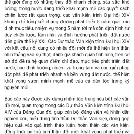
thế giới đang có những thay đổi nhanh chóng, sâu sắc, khó
lường; trong nước đang triển khai mạnh mẽ các quyết sách
chiến lược rất quan trọng, các văn kiện trình Đại hội XIV
không chỉ tổng kết chặng đường phát triển 5 năm qua, xác
định mục tiêu, nhiệm vụ trong 5 năm tới mà còn định hình tư
duy chiến lược, tầm nhìn và định hướng phát triển đất nước
đến giữa thế kỷ XXI. Các Dự thảo Văn kiện trình Đại hội XIV
với kết cấu, nội dung có nhiều đổi mới đã thể hiện tinh thần
nhìn thẳng vào sự thật, đánh giá khách quan tình hình, trên cơ
sở đó đề ra hệ quan điểm chỉ đạo, mục tiêu phát triển đất
nước, các định hướng, nhiệm vụ trọng tâm và các giải pháp
đột phá để phát triển nhanh và bền vững đất nước, thể hiện
khát vọng vươn mình mạnh mẽ của cả dân tộc trong kỷ
nguyên mới.
Báo cáo này được xây dựng nhằm tập trung nêu bật các vấn
đề mới, quan trọng trong các Dự thảo Văn kiện trình Đại hội
XIV của Đảng. Qua đó, giúp cán bộ, đảng viên và Nhân dân
nghiên cứu, hiểu đúng tinh thần Dự thảo Văn kiện, đóng góp
hiệu quả vào quá trình thảo luận, hoàn thiện các văn kiện,
đồng thời lan toả tinh thần đổi mới, khát vọng phát triển và