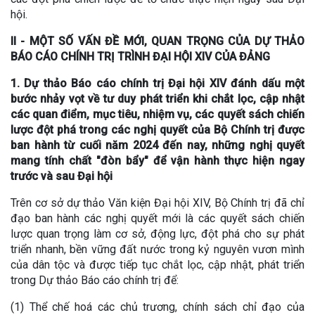
hội.
II - MỘT SỐ VẤN ĐỀ MỚI, QUAN TRỌNG CỦA DỰ THẢO
BÁO CÁO CHÍNH TRỊ TRÌNH ĐẠI HỘI XIV CỦA ĐẢNG
1. Dự thảo Báo cáo chính trị Đại hội XIV đánh dấu một
bước nhảy vọt về tư duy phát triển khi chắt lọc, cập nhật
các quan điểm, mục tiêu, nhiệm vụ, các quyết sách chiến
lược đột phá trong các nghị quyết của Bộ Chính trị được
ban hành từ cuối năm 2024 đến nay, những nghị quyết
mang tính chất "đòn bẩy" để vận hành thực hiện ngay
trước và sau Đại hội
Trên cơ sở dự thảo Văn kiện Đại hội XIV, Bộ Chính trị đã chỉ
đạo ban hành các nghị quyết mới là các quyết sách chiến
lược quan trọng làm cơ sở, động lực, đột phá cho sự phát
triển nhanh, bền vững đất nước trong kỷ nguyên vươn mình
của dân tộc và được tiếp tục chắt lọc, cập nhật, phát triển
trong Dự thảo Báo cáo chính trị để:
(1) Thể chế hoá các chủ trương, chính sách chỉ đạo của