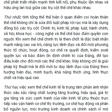
chế phát triển nhấn mạnh tính kết nối, phụ thuộc lẫn nhau và
hiệu ứng lan toả giữa các trụ cột thể chế khác nhau.
Thứ nhất
, tính tổng thể thể hiện ở quan điểm coi hoàn thiện
thể chế không chỉ là sửa đổi luật pháp rời rạc mà là xây dựng
đồng bộ các trụ cột: Chính trị, kinh tế, pháp luật, hành chính,
xã hội, khoa học - công nghệ và thể chế bảo đảm quyền con
người. Khi xem thể chế chính trị là then chốt là đặc biệt nhấn
mạnh nâng cao vai trò, năng lực lãnh đạo và đổi mới phương
thức tổ chức, hoạt động, cơ chế ra quyết định, kiểm soát
quyền lực và bảo đảm ổn định chính trị của Đảng, để tạo
điều kiện cho đổi mới các thể chế khác. Đây không chỉ là giải
pháp kỹ thuật mà là đổi mới tư duy lãnh đạo của Đảng theo
hướng hiện đại, minh bạch, khả năng thích ứng, tính thực
chất và hiệu quả cao.
Thứ hai
, việc xem thể chế kinh tế là trọng tâm phản ánh nhận
thức sâu sắc rằng chất lượng tăng trưởng, hiệu quả, giá trị
gia tăng và sức cạnh tranh của nền kinh tế phụ thuộc trực
tiếp vào vận hành cơ chế thị trường, cơ chế huy động và phân
bổ nguồn lực, môi trường kinh doanh và chính sách vĩ mô