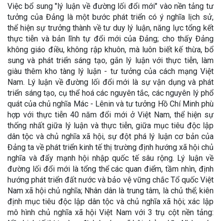
Việc bổ sung "lý luận về đường lối đổi mới" vào nền tảng tư
tưởng của Đảng là một bước phát triển có ý nghĩa lịch sử,
thể hiện sự trưởng thành về tư duy lý luận, năng lực tổng kết
thực tiễn và bản lĩnh tự đổi mới của Đảng; cho thấy Đảng
không giáo điều, không rập khuôn, mà luôn biết kế thừa, bổ
sung và phát triển sáng tạo, gắn lý luận với thực tiễn, làm
giàu thêm kho tàng lý luận - tư tưởng của cách mạng Việt
Nam. Lý luận về đường lối đổi mới là sự vận dụng và phát
triển sáng tạo, cụ thể hoá các nguyên tắc, các nguyên lý phổ
quát của chủ nghĩa Mác - Lênin và tư tưởng Hồ Chí Minh phù
hợp với thực tiễn 40 năm đổi mới ở Việt Nam, thể hiện sự
thống nhất giữa lý luận và thực tiễn, giữa mục tiêu độc lập
dân tộc và chủ nghĩa xã hội, sự đột phá lý luận cơ bản của
Đảng ta về phát triển kinh tế thị trường định hướng xã hội chủ
nghĩa và đẩy mạnh hội nhập quốc tế sâu rộng. Lý luận về
đường lối đổi mới là tổng thể các quan điểm, tầm nhìn, định
hướng phát triển đất nước và bảo vệ vững chắc Tổ quốc Việt
Nam xã hội chủ nghĩa; Nhân dân là trung tâm, là chủ thể; kiên
định mục tiêu độc lập dân tộc và chủ nghĩa xã hội; xác lập
mô hình chủ nghĩa xã hội Việt Nam với 3 trụ cột nền tảng: