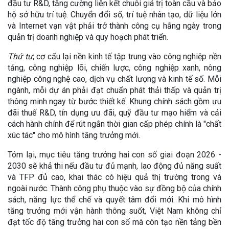
đầu tư R&D, tăng cường liên kết chuỗi giá trị toàn cầu và bảo
hộ sở hữu trí tuệ. Chuyển đổi số, trí tuệ nhân tạo, dữ liệu lớn
và Internet vạn vật phải trở thành công cụ hằng ngày trong
quản trị doanh nghiệp và quy hoạch phát triển.
Thứ tư
, cơ cấu lại nền kinh tế tập trung vào công nghiệp nền
tảng, công nghiệp lõi, chiến lược, công nghiệp xanh, nông
nghiệp công nghệ cao, dịch vụ chất lượng và kinh tế số. Mỗi
ngành, mỗi dự án phải đạt chuẩn phát thải thấp và quản trị
thông minh ngay từ bước thiết kế. Khung chính sách gồm ưu
đãi thuế R&D, tín dụng ưu đãi, quỹ đầu tư mạo hiểm và cải
cách hành chính để rút ngắn thời gian cấp phép chính là "chất
xúc tác" cho mô hình tăng trưởng mới.
Tóm lại, mục tiêu tăng trưởng hai con số giai đoạn 2026 -
2030 sẽ khả thi nếu đầu tư đủ mạnh, lao động đủ năng suất
và TFP đủ cao, khai thác có hiệu quả thị trường trong và
ngoài nước. Thành công phụ thuộc vào sự đồng bộ của chính
sách, năng lực thể chế và quyết tâm đổi mới. Khi mô hình
tăng trưởng mới vận hành thông suốt, Việt Nam không chỉ
đạt tốc độ tăng trưởng hai con số mà còn tạo nền tảng bền