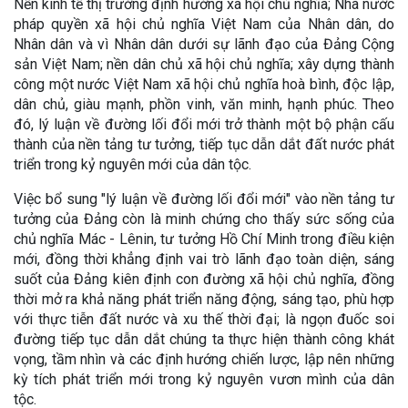
Nền kinh tế thị trường định hướng xã hội chủ nghĩa; Nhà nước
pháp quyền xã hội chủ nghĩa Việt Nam của Nhân dân, do
Nhân dân và vì Nhân dân dưới sự lãnh đạo của Đảng Cộng
sản Việt Nam; nền dân chủ xã hội chủ nghĩa; xây dựng thành
công một nước Việt Nam xã hội chủ nghĩa hoà bình, độc lập,
dân chủ, giàu mạnh, phồn vinh, văn minh, hạnh phúc. Theo
đó, lý luận về đường lối đổi mới trở thành một bộ phận cấu
thành của nền tảng tư tưởng, tiếp tục dẫn dắt đất nước phát
triển trong kỷ nguyên mới của dân tộc.
Việc bổ sung "lý luận về đường lối đổi mới" vào nền tảng tư
tưởng của Đảng còn là minh chứng cho thấy sức sống của
chủ nghĩa Mác - Lênin, tư tưởng Hồ Chí Minh trong điều kiện
mới, đồng thời khẳng định vai trò lãnh đạo toàn diện, sáng
suốt của Đảng kiên định con đường xã hội chủ nghĩa, đồng
thời mở ra khả năng phát triển năng động, sáng tạo, phù hợp
với thực tiễn đất nước và xu thế thời đại; là ngọn đuốc soi
đường tiếp tục dẫn dắt chúng ta thực hiện thành công khát
vọng, tầm nhìn và các định hướng chiến lược, lập nên những
kỳ tích phát triển mới trong kỷ nguyên vươn mình của dân
tộc.