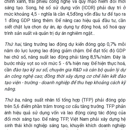
chính xanh, trái phiếu công nghệ và quỹ mạo hiểm đổi mới
sáng tạo. Song, hệ số sử dụng vốn (ICOR) phải duy trì ở
mức khoảng 4,5 - nghĩa là cần 4,5đồng vốn đầu tư để tạo ra
1 đồng GDP tăng thêm. Để nâng cao hiệu quả đầu tư, cần
siết chặt lựa chọn dự án, áp dụng tự động hoá, số hoá quy
trình sản xuất và quản trị dự án nghiêm ngặt...
Thứ hai
, tăng trưởng lao động dự kiến đóng góp 0,7% mỗi
năm do lực lượng lao động giảm chậm. Để đạt tốc độ GDP
hai chữ số, năng suất lao động phải tăng 8,5%/năm. Đây là
bước nhảy vọt so với mức 5 - 6% hiện nay. Để hiện thực hoá,
cần
đào tạo kỹ sư số, chuyên gia R&D và cán bộ quản lý dự
án công nghệ cao; đồng thời xây dựng cơ chế liên kết đào
tạo viện - trường - doanh nghiệp để thu hẹp khoảng cách kỹ
năng.
Thứ ba
, năng suất nhân tố tổng hợp (TFP) phải đóng góp
trên 5,6 điểm phần trăm trong cơ cấu tăng trưởng. TFP phản
ánh hiệu quả sử dụng vốn và lao động cùng tác động của
đổi mới sáng tạo. Để nâng TFP, Việt Nam phải xây dựng hệ
sinh thái khởi nghiệp sáng tạo, khuyến khích doanh nghiệp