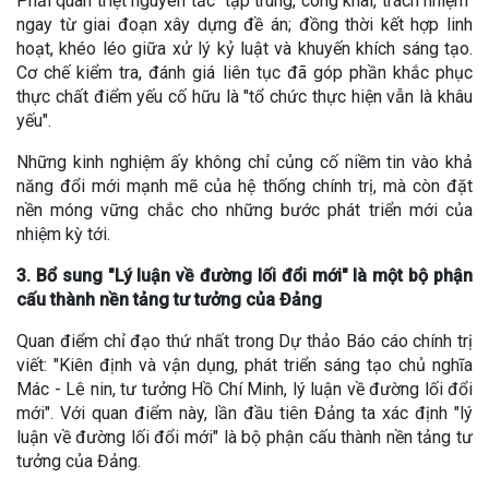
Phải quán triệt nguyên tắc "tập trung, công khai, trách nhiệm"
ngay từ giai đoạn xây dựng đề án; đồng thời kết hợp linh
hoạt, khéo léo giữa xử lý kỷ luật và khuyến khích sáng tạo.
Cơ chế kiểm tra, đánh giá liên tục đã góp phần khắc phục
thực chất điểm yếu cố hữu là "tổ chức thực hiện vẫn là khâu
yếu".
Những kinh nghiệm ấy không chỉ củng cố niềm tin vào khả
năng đổi mới mạnh mẽ của hệ thống chính trị, mà còn đặt
nền móng vững chắc cho những bước phát triển mới của
nhiệm kỳ tới.
3. Bổ sung "Lý luận về đường lối đổi mới" là một bộ phận
cấu thành nền tảng tư tưởng của Đảng
Quan điểm chỉ đạo thứ nhất trong Dự thảo Báo cáo chính trị
viết: "Kiên định và vận dụng, phát triển sáng tạo chủ nghĩa
Mác - Lê nin, tư tưởng Hồ Chí Minh, lý luận về đường lối đổi
mới". Với quan điểm này, lần đầu tiên Đảng ta xác định "lý
luận về đường lối đổi mới" là bộ phận cấu thành nền tảng tư
tưởng của Đảng.