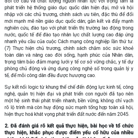
đổi cơ cấu và chất lượng nguồn nhân lực với trọng tâm là
phát triển hệ thống giáo dục quốc dân hiện đại, mở và hội
nhập với các chủ trương, chính sách ưu tiên, đặc thù để đổi
mới mạnh mẽ nền giáo dục quốc dân; gắn kết và đẩy mạnh
nghiên cứu, đào tạo với phát triển thị trường lao động trong
nước, quốc tế để đào tạo nhân lực chất lượng cao đáp ứng
nhanh yêu cầu của cuộc Cách mạng công nghiệp lần thứ tư.
(7) Thực hiện chủ trương, chính sách chăm sóc sức khoẻ
toàn dân và nâng cao đời sống, hạnh phúc của Nhân dân,
trọng tâm bảo đảm mạng lưới y tế cơ sở vững chắc, y tế dự
phòng chủ động và ứng dụng công nghệ số trong quản lý y
tế, để mỗi công dân đều được hưượng cao.
Sự kết nối logic từ khung thể chế đến động lực kinh tế, công
nghệ, quản trị hiện đại và phát triển con người đã tạo nên
một hệ sinh thái phát triển nhanh, bền vững, không chỉ vạch
rõ lộ trình mà còn huy động sức mạnh tổng hợp toàn xã hội,
hiện thực hoá khát vọng phát triển đất nước đến năm 2045.
2. Đã đánh giá rõ kết quả thực hiện, bài học về tổ chức
thực hiện, khắc phục được điểm yếu cố hữu của nhiều