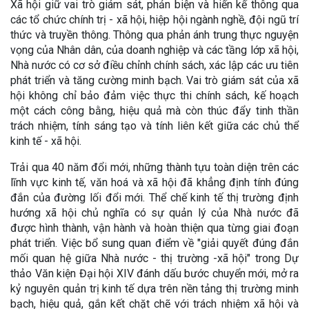
Xã hội giữ vai trò giám sát, phản biện và hiến kế thông qua
các tổ chức chính trị - xã hội, hiệp hội ngành nghề, đội ngũ trí
thức và truyền thông. Thông qua phản ánh trung thực nguyện
vọng của Nhân dân, của doanh nghiệp và các tầng lớp xã hội,
Nhà nước có cơ sở điều chỉnh chính sách, xác lập các ưu tiên
phát triển và tăng cường minh bạch. Vai trò giám sát của xã
hội không chỉ bảo đảm việc thực thi chính sách, kế hoạch
một cách công bằng, hiệu quả mà còn thúc đẩy tinh thần
trách nhiệm, tính sáng tạo và tính liên kết giữa các chủ thể
kinh tế - xã hội.
Trải qua 40 năm đổi mới, những thành tựu toàn diện trên các
lĩnh vực kinh tế, văn hoá và xã hội đã khẳng định tính đúng
đắn của đường lối đổi mới. Thể chế kinh tế thị trường định
hướng xã hội chủ nghĩa có sự quản lý của Nhà nước đã
được hình thành, vận hành và hoàn thiện qua từng giai đoạn
phát triển. Việc bổ sung quan điểm về "giải quyết đúng đắn
mối quan hệ giữa Nhà nước - thị trường -xã hội" trong Dự
thảo Văn kiện Đại hội XIV đánh dấu bước chuyển mới, mở ra
kỷ nguyên quản trị kinh tế dựa trên nền tảng thị trường minh
bạch, hiệu quả, gắn kết chặt chẽ với trách nhiệm xã hội và