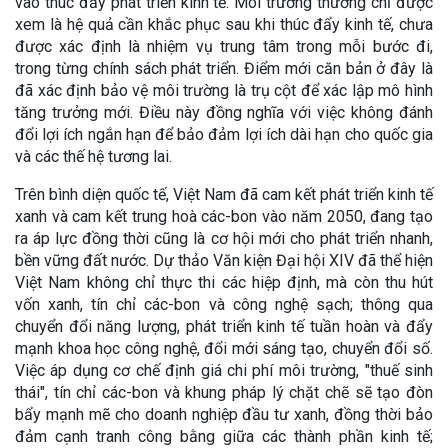
vào thúc đẩy phát triển kinh tế. Môi trường thường chỉ được
xem là hệ quả cần khắc phục sau khi thúc đẩy kinh tế, chưa
được xác định là nhiệm vụ trung tâm trong mỗi bước đi,
trong từng chính sách phát triển. Điểm mới căn bản ở đây là
đã xác định bảo vệ môi trường là trụ cột để xác lập mô hình
tăng trưởng mới. Điều này đồng nghĩa với việc không đánh
đổi lợi ích ngắn hạn để bảo đảm lợi ích dài hạn cho quốc gia
và các thế hệ tương lai.
Trên bình diện quốc tế, Việt Nam đã cam kết phát triển kinh tế
xanh và cam kết trung hoà các-bon vào năm 2050, đang tạo
ra áp lực đồng thời cũng là cơ hội mới cho phát triển nhanh,
bền vững đất nước. Dự thảo Văn kiện Đại hội XIV đã thể hiện
Việt Nam không chỉ thực thi các hiệp định, mà còn thu hút
vốn xanh, tín chỉ các-bon và công nghệ sạch; thông qua
chuyển đổi năng lượng, phát triển kinh tế tuần hoàn và đẩy
mạnh khoa học công nghệ, đổi mới sáng tạo, chuyển đổi số.
Việc áp dụng cơ chế định giá chi phí môi trường, "thuế sinh
thái", tín chỉ các-bon và khung pháp lý chặt chẽ sẽ tạo đòn
bẩy mạnh mẽ cho doanh nghiệp đầu tư xanh, đồng thời bảo
đảm cạnh tranh công bằng giữa các thành phần kinh tế;