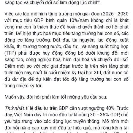
sáng tạo và chuyển đổi số làm động lực chính".
Việc xác lập mô hình tăng trưởng mới giai đoạn 2026 - 2030
với mục tiêu GDP bình quân 10%/năm không chỉ là khát
vọng mà còn là thách thức để hoán chuyển thành cơ hội phát
triển. Để hiện thực hoá mục tiêu tăng trưởng hai con số, các
động cơ tăng trưởng: Đất đai, tài nguyên, lao động, xuất
khẩu, thị trường trong nước, đầu tư... và năng suất tổng hợp
(TFP) phải được huy động đồng bộ dưới khung đổi mới
sáng tạo, công nghiệp hoá, hiện đại hoá và chuyển đổi số.
Điểm mới so với các giai đoạn trước là trên nền tảng phát
triển hiện nay, nhất là cuối nhiệm kỳ Đại hội XIII, đất nước có
đủ dư địa để dự kiến đạt tốc độ tăng trưởng hai con số
trong nhiệm kỳ tới.
Muốn vậy, đòi hỏi phải làm tốt những yêu cầu sau:
Thứ nhất
, tỉ lệ đầu tư trên GDP cần vượt ngưỡng 40%. Trước
đây, Việt Nam duy trì mức đầu tư khoảng 30 - 35% GDP, chủ
yếu tập trung vào các động lực truyền thống. Mô hình mới
đòi hỏi nâng cao quy mô đầu tư hiệu quả, mở rộng kênh tài