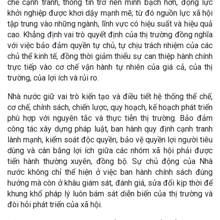
chế cạnh tranh, thông tin trở nên minh bạch hơn, động lực
khởi nghiệp được khơi dậy mạnh mẽ; từ đó nguồn lực xã hội
tập trung vào những ngành, lĩnh vực có hiệu suất và hiệu quả
cao. Khẳng định vai trò quyết định của thị trường đồng nghĩa
với việc bảo đảm quyền tự chủ, tự chịu trách nhiệm của các
chủ thể kinh tế, đồng thời giảm thiểu sự can thiệp hành chính
trực tiếp vào cơ chế vận hành tự nhiên của giá cả, của thị
trường, của lợi ích và rủi ro.
Nhà nước giữ vai trò kiến tạo và điều tiết hệ thống thể chế,
cơ chế, chính sách, chiến lược, quy hoạch, kế hoạch phát triển
phù hợp với nguyên tắc và thực tiễn thị trường. Bảo đảm
công tác xây dựng pháp luật, ban hành quy định cạnh tranh
lành mạnh, kiểm soát độc quyền, bảo vệ quyền lợi người tiêu
dùng và cân bằng lợi ích giữa các nhóm xã hội phải được
tiến hành thường xuyên, đồng bộ. Sự chủ động của Nhà
nước không chỉ thể hiện ở việc ban hành chính sách đúng
hướng mà còn ở khâu giám sát, đánh giá, sửa đổi kịp thời để
khung khổ pháp lý luôn bám sát diễn biến của thị trường và
đòi hỏi phát triển của xã hội.