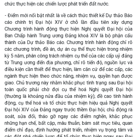
chức thực hiện các chiến lược phát triển đất nước.
- Điểm mới nổi bật nhất là về cách thức thiết kế Dự thảo Báo
cáo chính trị Đại hội XIV ở chỗ lần đầu tiên xây dựng
Chương trình hành động thực hiện Nghị quyết Đại hội của
Ban Chấp hành Trung ương Đảng khoá XIV là bộ phận cấu
thành của Dự thảo Báo cáo. Chương trình hành động chỉ rõ
các chương trình, đề án, dự án cụ thể thực hiện trong nhiệm
kỳ 5 năm, phân công trách nhiệm cụ thể của các cấp uỷ đảng
từ Trung ương đến địa phương, chỉ rõ tiến độ, nguồn lực và
điều kiện cần thiết để thực hiện, làm căn cứ để các cấp, các
ngành thực hiện theo chức năng, nhiệm vụ, quyền hạn được
giao. Chủ trương này nhằm khắc phục tình trạng sau Đại hội
toàn quốc phải chờ đợi cụ thể hoá Nghị quyết Đại hội
(thường là khoảng nửa đầu của nhiệm kỳ); đề cao tính hành
động, cụ thể hoá và tổ chức thực hiện hiệu quả Nghị quyết
Đại hội XIV của Đảng ngay trước thềm Đại hội; chủ động rà
soát, sửa đổi, tháo gỡ ngay các điểm nghẽn, khắc phục
những hạn chế, bất cập, mâu thuẫn; bám sát mục tiêu, quan
điểm chỉ đạo, định hướng phát triển, nhiệm vụ trọng tâm và
các đột phá chiến lược để tổ chức thực hiện ngay sau Đại