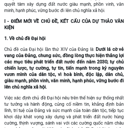
quyết tâm xây dựng đất nước giàu mạnh, phồn vinh, văn
minh, hạnh phúc, vững bước đi lên chủ nghĩa xã hội.
I - ĐIỂM MỚI VỀ CHỦ ĐỀ, KẾT CẤU CỦA DỰ THẢO VĂN
KIỆN
1. Về chủ đề Đại hội
Chủ đề của Đại hội lần thứ XIV của Đảng là:
Dưới lá cờ vẻ
vang của Đảng, chung sức, đồng lòng thực hiện thắng lợi
các mục tiêu phát triển đất nước đến năm 2030; tự chủ
chiến lược, tự cường, tự tin, tiến mạnh trong kỷ nguyên
vươn mình của dân tộc, vì hoà bình, độc lập, dân chủ,
giàu mạnh, phồn vinh, văn minh, hạnh phúc, vững bước đi
lên chủ nghĩa xã hội.
Việc xác định chủ đề Đại hội nêu trên thể hiện sự thống nhất
tư tưởng và hành động, củng cố niềm tin, khẳng định bản
lĩnh, trí tuệ của Đảng và sức mạnh của toàn dân tộc, tiếp tục
khơi dậy khát vọng xây dựng và phát triển đất nước hùng
cường, thịnh vượng, sánh vai với các cường quốc năm châu