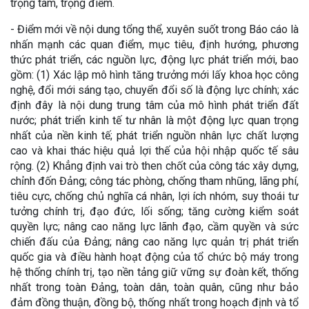
trọng tâm, trọng điểm.
- Điểm mới về nội dung tổng thể, xuyên suốt trong Báo cáo là
nhấn mạnh các quan điểm, mục tiêu, định hướng, phương
thức phát triển, các nguồn lực, động lực phát triển mới, bao
gồm: (1) Xác lập mô hình tăng trưởng mới lấy khoa học công
nghệ, đổi mới sáng tạo, chuyển đổi số là động lực chính; xác
định đây là nội dung trung tâm của mô hình phát triển đất
nước; phát triển kinh tế tư nhân là một động lực quan trọng
nhất của nền kinh tế; phát triển nguồn nhân lực chất lượng
cao và khai thác hiệu quả lợi thế của hội nhập quốc tế sâu
rộng. (2) Khẳng định vai trò then chốt của công tác xây dựng,
chỉnh đốn Đảng; công tác phòng, chống tham nhũng, lãng phí,
tiêu cực, chống chủ nghĩa cá nhân, lợi ích nhóm, suy thoái tư
tưởng chính trị, đạo đức, lối sống; tăng cường kiểm soát
quyền lực; nâng cao năng lực lãnh đạo, cầm quyền và sức
chiến đấu của Đảng; nâng cao năng lực quản trị phát triển
quốc gia và điều hành hoạt động của tổ chức bộ máy trong
hệ thống chính trị, tạo nền tảng giữ vững sự đoàn kết, thống
nhất trong toàn Đảng, toàn dân, toàn quân, cũng như bảo
đảm đồng thuận, đồng bộ, thống nhất trong hoạch định và tổ