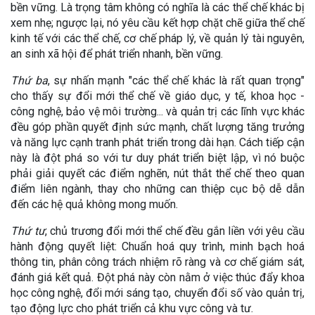
bền vững. Là trọng tâm không có nghĩa là các thể chế khác bị
xem nhẹ; ngược lại, nó yêu cầu kết hợp chặt chẽ giữa thể chế
kinh tế với các thể chế, cơ chế pháp lý, về quản lý tài nguyên,
an sinh xã hội để phát triển nhanh, bền vững.
Thứ ba
, sự nhấn mạnh "các thể chế khác là rất quan trọng"
cho thấy sự đổi mới thể chế về giáo dục, y tế, khoa học -
công nghệ, bảo vệ môi trường... và quản trị các lĩnh vực khác
đều góp phần quyết định sức mạnh, chất lượng tăng trưởng
và năng lực cạnh tranh phát triển trong dài hạn. Cách tiếp cận
này là đột phá so với tư duy phát triển biệt lập, vì nó buộc
phải giải quyết các điểm nghẽn, nút thắt thể chế theo quan
điểm liên ngành, thay cho những can thiệp cục bộ dễ dẫn
đến các hệ quả không mong muốn.
Thứ tư
, chủ trương đổi mới thể chế đều gắn liền với yêu cầu
hành động quyết liệt: Chuẩn hoá quy trình, minh bạch hoá
thông tin, phân công trách nhiệm rõ ràng và cơ chế giám sát,
đánh giá kết quả. Đột phá này còn nằm ở việc thúc đẩy khoa
học công nghệ, đổi mới sáng tạo, chuyển đổi số vào quản trị,
tạo động lực cho phát triển cả khu vực công và tư.