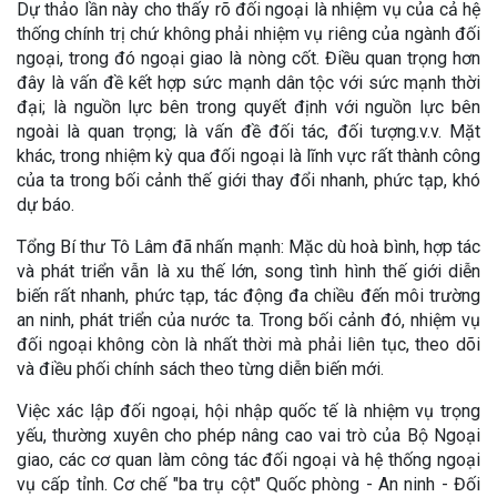
Dự thảo lần này cho thấy rõ đối ngoại là nhiệm vụ của cả hệ
thống chính trị chứ không phải nhiệm vụ riêng của ngành đối
ngoại, trong đó ngoại giao là nòng cốt. Điều quan trọng hơn
đây là vấn đề kết hợp sức mạnh dân tộc với sức mạnh thời
đại; là nguồn lực bên trong quyết định với nguồn lực bên
ngoài là quan trọng; là vấn đề đối tác, đối tượng.v.v. Mặt
khác, trong nhiệm kỳ qua đối ngoại là lĩnh vực rất thành công
của ta trong bối cảnh thế giới thay đổi nhanh, phức tạp, khó
dự báo.
Tổng Bí thư Tô Lâm đã nhấn mạnh: Mặc dù hoà bình, hợp tác
và phát triển vẫn là xu thế lớn, song tình hình thế giới diễn
biến rất nhanh, phức tạp, tác động đa chiều đến môi trường
an ninh, phát triển của nước ta. Trong bối cảnh đó, nhiệm vụ
đối ngoại không còn là nhất thời mà phải liên tục, theo dõi
và điều phối chính sách theo từng diễn biến mới.
Việc xác lập đối ngoại, hội nhập quốc tế là nhiệm vụ trọng
yếu, thường xuyên cho phép nâng cao vai trò của Bộ Ngoại
giao, các cơ quan làm công tác đối ngoại và hệ thống ngoại
vụ cấp tỉnh. Cơ chế "ba trụ cột" Quốc phòng - An ninh - Đối