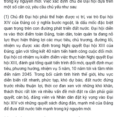
trong kỷ nguyên mới. Việc xác định chủ đề Đại hội dựa trên
một số căn cứ, yêu cầu chủ yếu như sau:
(1) Chủ đề Đại hội phải thể hiện được vị trí, vai trò Đại hội
XIV của Đảng có ý nghĩa bước ngoặt, là dấu mốc đặc biệt
quan trọng trên con đường phát triển đất nước. Đại hội diễn
ra vào thời điểm toàn Đảng, toàn dân, toàn quân ta đang nỗ
lực thực hiện thắng lợi các mục tiêu, chủ trương, đường lối,
nhiệm vụ được xác định trong Nghị quyết Đại hội XIII của
Đảng; gắn với tổng kết 40 năm tiến hành công cuộc đổi mới.
Đại hội có nhiệm vụ kiểm điểm việc thực hiện Nghị quyết Đại
hội XIII, đánh giá tổng quát tiến trình đổi mới, quyết định mục
tiêu, phương hướng, nhiệm vụ 5 năm, 10 năm tới và tầm nhìn
đến năm 2045. Trong bối cảnh tình hình thế giới, khu vực
diễn biến rất nhanh, phức tạp, khó dự báo; đất nước đứng
trước nhiều thuận lợi, thời cơ đan xen với những khó khăn,
thách thức rất lớn và nhiều vấn đề mới đặt ra cần phải giải
quyết; cán bộ, đảng viên và Nhân dân đặt kỳ vọng vào Đại
hội XIV với những quyết sách đúng đắn, mạnh mẽ của Đảng
để đưa đất nước tiến mạnh trong kỷ nguyên mới.