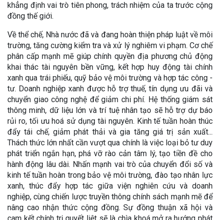
khẳng định vai trò tiên phong, trách nhiệm của ta trước cộng
đồng thế giới.
Về thể chế, Nhà nước đã và đang hoàn thiện pháp luật về môi
trường, tăng cường kiểm tra và xử lý nghiêm vi phạm. Cơ chế
phân cấp mạnh mẽ giúp chính quyền địa phương chủ động
khai thác tài nguyên bền vững, kết hợp huy động tài chính
xanh qua trái phiếu, quỹ bảo vệ môi trường và hợp tác công -
tư. Doanh nghiệp xanh được hỗ trợ thuế, tín dụng ưu đãi và
chuyển giao công nghệ để giảm chi phí. Hệ thống giám sát
thông minh, dữ liệu lớn và trí tuệ nhân tạo sẽ hỗ trợ dự báo
rủi ro, tối ưu hoá sử dụng tài nguyên. Kinh tế tuần hoàn thúc
đẩy tái chế, giảm phát thải và gia tăng giá trị sản xuất...
Thách thức lớn nhất cần vượt qua chính là việc loại bỏ tư duy
phát triển ngắn hạn, phá vỡ rào cản tâm lý, tạo tiền đề cho
hành động lâu dài. Nhấn mạnh vai trò của chuyển đổi số và
kinh tế tuần hoàn trong bảo vệ môi trường, đào tạo nhân lực
xanh, thúc đẩy hợp tác giữa viện nghiên cứu và doanh
nghiệp, cùng chiến lược truyền thông chính sách mạnh mẽ để
nâng cao nhận thức cộng đồng. Sự đồng thuận xã hội và
cam kết chính trị quyết liệt sẽ là chìa khoá mở ra hướng phát