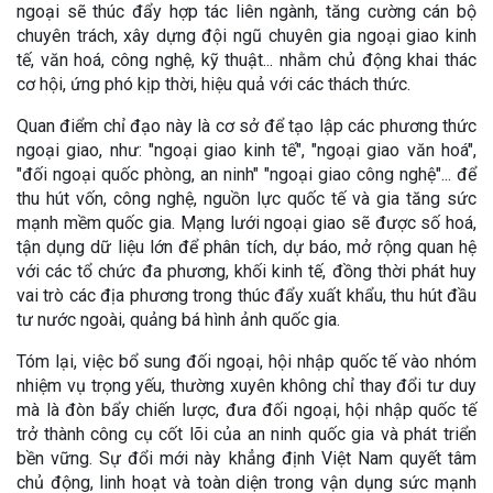
ngoại sẽ thúc đẩy hợp tác liên ngành, tăng cường cán bộ
chuyên trách, xây dựng đội ngũ chuyên gia ngoại giao kinh
tế, văn hoá, công nghệ, kỹ thuật... nhằm chủ động khai thác
cơ hội, ứng phó kịp thời, hiệu quả với các thách thức.
Quan điểm chỉ đạo này là cơ sở để tạo lập các phương thức
ngoại giao, như: "ngoại giao kinh tế", "ngoại giao văn hoá",
"đối ngoại quốc phòng, an ninh" "ngoại giao công nghệ"... để
thu hút vốn, công nghệ, nguồn lực quốc tế và gia tăng sức
mạnh mềm quốc gia. Mạng lưới ngoại giao sẽ được số hoá,
tận dụng dữ liệu lớn để phân tích, dự báo, mở rộng quan hệ
với các tổ chức đa phương, khối kinh tế, đồng thời phát huy
vai trò các địa phương trong thúc đẩy xuất khẩu, thu hút đầu
tư nước ngoài, quảng bá hình ảnh quốc gia.
Tóm lại, việc bổ sung đối ngoại, hội nhập quốc tế vào nhóm
nhiệm vụ trọng yếu, thường xuyên không chỉ thay đổi tư duy
mà là đòn bẩy chiến lược, đưa đối ngoại, hội nhập quốc tế
trở thành công cụ cốt lõi của an ninh quốc gia và phát triển
bền vững. Sự đổi mới này khẳng định Việt Nam quyết tâm
chủ động, linh hoạt và toàn diện trong vận dụng sức mạnh