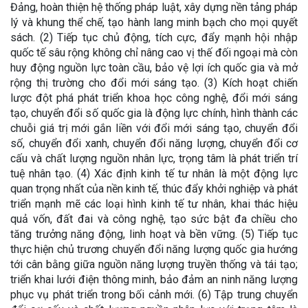
Đảng, hoàn thiện hệ thống pháp luật, xây dựng nền tảng pháp
lý và khung thể chế, tạo hành lang minh bạch cho mọi quyết
sách. (2) Tiếp tục chủ động, tích cực, đẩy mạnh hội nhập
quốc tế sâu rộng không chỉ nâng cao vị thế đối ngoại mà còn
huy động nguồn lực toàn cầu, bảo vệ lợi ích quốc gia và mở
rộng thị trường cho đổi mới sáng tạo. (3) Kích hoạt chiến
lược đột phá phát triển khoa học công nghệ, đổi mới sáng
tạo, chuyển đổi số quốc gia là động lực chính, hình thành các
chuỗi giá trị mới gắn liền với đổi mới sáng tạo, chuyển đổi
số, chuyển đổi xanh, chuyển đổi năng lượng, chuyển đổi cơ
cấu và chất lượng nguồn nhân lực, trọng tâm là phát triển trí
tuệ nhân tạo. (4) Xác định kinh tế tư nhân là một động lực
quan trọng nhất của nền kinh tế, thúc đẩy khởi nghiệp và phát
triển mạnh mẽ các loại hình kinh tế tư nhân, khai thác hiệu
quả vốn, đất đai và công nghệ, tạo sức bật đa chiều cho
tăng trưởng năng động, linh hoạt và bền vững. (5) Tiếp tục
thực hiện chủ trương chuyển đổi năng lượng quốc gia hướng
tới cân bằng giữa nguồn năng lượng truyền thống và tái tạo;
triển khai lưới điện thông minh, bảo đảm an ninh năng lượng
phục vụ phát triển trong bối cảnh mới. (6) Tập trung chuyển