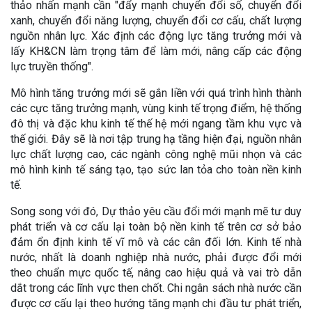
thảo nhấn mạnh cần "đẩy mạnh chuyển đổi số, chuyển đổi
xanh, chuyển đổi năng lượng, chuyển đổi cơ cấu, chất lượng
nguồn nhân lực. Xác định các động lực tăng trưởng mới và
lấy KH&CN làm trọng tâm để làm mới, nâng cấp các động
lực truyền thống".
Mô hình tăng trưởng mới sẽ gắn liền với quá trình hình thành
các cực tăng trưởng mạnh, vùng kinh tế trọng điểm, hệ thống
đô thị và đặc khu kinh tế thế hệ mới ngang tầm khu vực và
thế giới. Đây sẽ là nơi tập trung hạ tầng hiện đại, nguồn nhân
lực chất lượng cao, các ngành công nghệ mũi nhọn và các
mô hình kinh tế sáng tạo, tạo sức lan tỏa cho toàn nền kinh
tế.
Song song với đó, Dự thảo yêu cầu đổi mới mạnh mẽ tư duy
phát triển và cơ cấu lại toàn bộ nền kinh tế trên cơ sở bảo
đảm ổn định kinh tế vĩ mô và các cân đối lớn. Kinh tế nhà
nước, nhất là doanh nghiệp nhà nước, phải được đổi mới
theo chuẩn mực quốc tế, nâng cao hiệu quả và vai trò dẫn
dắt trong các lĩnh vực then chốt. Chi ngân sách nhà nước cần
được cơ cấu lại theo hướng tăng mạnh chi đầu tư phát triển,