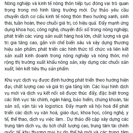
Nông nghiệp và kinh tế nông thôn tiếp tục đóng vai trò quan
trọng trong mô hình tăng trưởng mới. Dự thảo yêu cầu
chuyển dịch cơ cấu kinh tế nông thôn theo hướng xanh, sinh
thái, tuần hoàn, theo chuỗi giá trị, có hiệu quả. Đẩy mạnh ứng
dụng khoa học, công nghệ, chuyển đổi số trong nông nghiệp;
phát triển các vùng sản xuất hàng hoá lớn, chất lượng và giá
trị gia tăng cao, gắn với chế biến sâu và xây dựng thương
hiệu sản phẩm; phát triển các hình thức tổ chức và liên kết
sản xuất kinh doanh trong nông nghiệp và nông thôn; mở
rộng thị trường xuất khẩu nông sản, xây dựng các chuỗi sản
xuất, liên kết tiêu thụ sản phẩm.
Khu vực dịch vụ được định hướng phát triển theo hướng hiện
đại, chất lượng cao và giá trị gia tăng lớn. Các loại hình dịch
vụ mới và dịch vụ kết nối sẽ được thúc đẩy, đặc biệt trong
các lĩnh vực tài chính, ngân hàng, bảo hiểm, chứng khoán, tài
sản số, vận tải và logistics. Đẩy mạnh xã hội hoá để phát
triển các dịch vụ văn hoá, giáo dục, khoa học, công nghệ, y
tế, thể thao, dịch vụ việc làm... Dự thảo đề cập xây dựng các
trung tâm dịch vụ, du lịch chất lượng cao, trung tâm tài chính
quốc tế, khu thương mại tự do thế hệ mới và các trung tâm