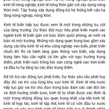
kinh tế nông nghiệp, kinh tế nông thôn gắn với xây dựng nông
thôn mới. Tập trung xây dựng đồng bộ hệ thống kết cấu hạ
tầng nông nghiệp, nông thôn.
Kinh tế biển tiếp tục được xem là một trong những trụ cột
của tăng trưởng. Dự thảo đặt mục tiêu phát triển mạnh các
ngành kinh tế biển gắn với bảo đảm quốc phòng, an ninh và
bảo vệ môi trường. Những nội dung quan trọng bao gồm xây
dựng các khu kinh tế và khu công nghiệp ven biển, phát triển
chuỗi đô thị và hành lang giao thông ven biển, xây dựng
trung tâm hậu cần nghề cá lớn gắn với ngư trường trọng
điểm, phát triển nuôi trồng hải sản công nghệ cao trên biển
và đầu tư hạ tầng tại các đảo trọng điểm.
Để hỗ trợ các động lực phát triển, Dự thảo yêu cầu phát huy
đầy đủ vai trò của từng khu vực kinh tế. Kinh tế nhà nước
tiếp tục giữ vai trò chủ đạo trong bảo đảm các cân đối lớn
và định hướng chiến lược; kinh tế tư nhân được xác định là
một trong những động lực quan trọng nhất của nền kinh tế;
kinh tế hợp tác, kinh tế tập thể, kinh tế có vốn đầu tư nước
ngoài và các loại hình kinh tế khác tiếp tục là thành phần