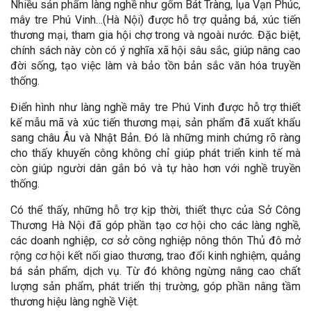
Nhiều sản phẩm làng nghề như gốm Bát Tràng, lụa Vạn Phúc,
mây tre Phú Vinh…(Hà Nội) được hỗ trợ quảng bá, xúc tiến
thương mại, tham gia hội chợ trong và ngoài nước. Đặc biệt,
chính sách này còn có ý nghĩa xã hội sâu sắc, giúp nâng cao
đời sống, tạo việc làm và bảo tồn bản sắc văn hóa truyền
thống.
Điển hình như làng nghề mây tre Phú Vinh được hỗ trợ thiết
kế mẫu mã và xúc tiến thương mại, sản phẩm đã xuất khẩu
sang châu Âu và Nhật Bản. Đó là những minh chứng rõ ràng
cho thấy khuyến công không chỉ giúp phát triển kinh tế mà
còn giúp người dân gắn bó và tự hào hơn với nghề truyền
thống.
Có thể thấy, những hỗ trợ kịp thời, thiết thực của Sở Công
Thương Hà Nội đã góp phần tạo cơ hội cho các làng nghề,
các doanh nghiệp, cơ sở công nghiệp nông thôn Thủ đô mở
rộng cơ hội kết nối giao thương, trao đổi kinh nghiệm, quảng
bá sản phẩm, dịch vụ. Từ đó không ngừng nâng cao chất
lượng sản phẩm, phát triển thị trường, góp phần nâng tầm
thương hiệu làng nghề Việt.