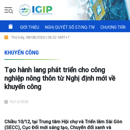
GIỚI THIỆU
NGHỊ QUYẾT SỐ 57/NQ-TW
CHƯƠNG TRÌNH 
Thứ bảy, 08/08/2026 | 06:22 GMT+7
KHUYẾN CÔNG
Tạo hành lang phát triển cho công
nghiệp nông thôn từ Nghị định mới về
khuyến công
10/12/2025
Chiều 10/12, tại Trung tâm Hội chợ và Triển lãm Sài Gòn
(SECC), Cục Đổi mới sáng tạo, Chuyển đổi xanh và