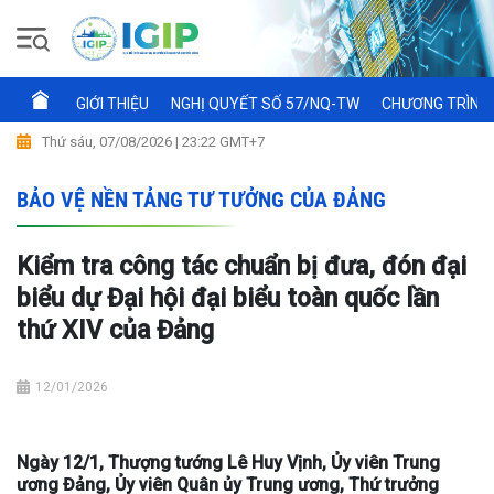
GIỚI THIỆU
NGHỊ QUYẾT SỐ 57/NQ-TW
CHƯƠNG TRÌNH 
Thứ sáu, 07/08/2026 | 23:22 GMT+7
BẢO VỆ NỀN TẢNG TƯ TƯỞNG CỦA ĐẢNG
Kiểm tra công tác chuẩn bị đưa, đón đại
biểu dự Đại hội đại biểu toàn quốc lần
thứ XIV của Đảng
12/01/2026
Ngày 12/1, Thượng tướng Lê Huy Vịnh, Ủy viên Trung
ương Đảng, Ủy viên Quân ủy Trung ương, Thứ trưởng