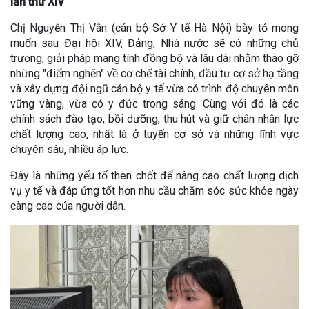
lần thứ XIV
Chị Nguyễn Thị Vân (cán bộ Sở Y tế Hà Nội) bày tỏ mong
muốn sau Đại hội XIV, Đảng, Nhà nước sẽ có những chủ
trương, giải pháp mang tính đồng bộ và lâu dài nhằm tháo gỡ
những "điểm nghẽn" về cơ chế tài chính, đầu tư cơ sở hạ tầng
và xây dựng đội ngũ cán bộ y tế vừa có trình độ chuyên môn
vững vàng, vừa có y đức trong sáng. Cùng với đó là các
chính sách đào tạo, bồi dưỡng, thu hút và giữ chân nhân lực
chất lượng cao, nhất là ở tuyến cơ sở và những lĩnh vực
chuyên sâu, nhiều áp lực.
Đây là những yếu tố then chốt để nâng cao chất lượng dịch
vụ y tế và đáp ứng tốt hơn nhu cầu chăm sóc sức khỏe ngày
càng cao của người dân.