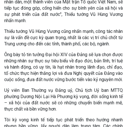
nhân dân, một thành viên của Mặt trận Tổ quốc Việt Nam, sẽ
tiếp tục đóng góp, cống hiến cho sự bình yên của xã hội và
sự phát triển của đất nước", Thiếu tướng Vũ Hùng Vương
nhấn mạnh.
Thiếu tướng Vũ Hùng Vương cũng nhấn mạnh, công tác nhân
sự là vấn đề cực kỳ quan trọng, nhất là các vị trí chủ chốt từ
Trung ương cho đến các tỉnh, thành phố, các bộ, ngành.
Ông bày tỏ tin tưởng Đại hội XIV của Đảng sẽ lựa chọn được
những nhân sự thực sự tiêu biểu về đạo đức, bản lĩnh, trí tuệ
và hành động, có uy tín, là hạt nhân trong lãnh đạo, chỉ đạo,
tổ chức thực hiện thắng lợi và đưa Nghị quyết của Đảng vào
cuộc sống, đưa đất nước vững bước tiến vào kỷ nguyên mới.
Uỷ viên Ban Thường vụ Đảng uỷ, Chủ tịch Uỷ ban MTTQ
phường Dương Nội Lại Hà Phương kỳ vọng, đời sống kinh tế
– xã hội của đất nước sẽ có những chuyển biến mạnh mẽ,
thực chất và bền vững hơn.
Tôi kỳ vọng kinh tế tiếp tục phát triển theo hướng nhanh
nhưng bền vững, lấy người dân làm trung tâm. Các chính