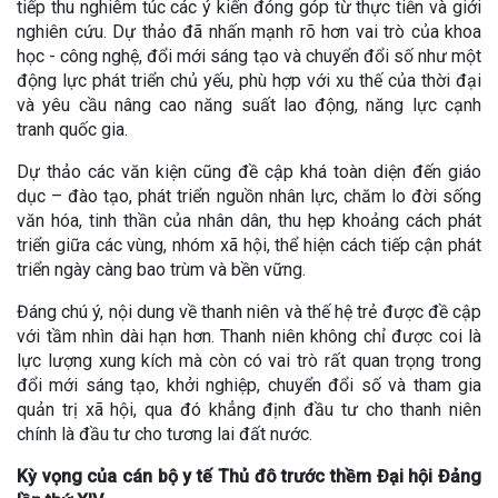
tiếp thu nghiêm túc các ý kiến đóng góp từ thực tiễn và giới
nghiên cứu. Dự thảo đã nhấn mạnh rõ hơn vai trò của khoa
học - công nghệ, đổi mới sáng tạo và chuyển đổi số như một
động lực phát triển chủ yếu, phù hợp với xu thế của thời đại
và yêu cầu nâng cao năng suất lao động, năng lực cạnh
tranh quốc gia.
Dự thảo các văn kiện cũng đề cập khá toàn diện đến giáo
dục – đào tạo, phát triển nguồn nhân lực, chăm lo đời sống
văn hóa, tinh thần của nhân dân, thu hẹp khoảng cách phát
triển giữa các vùng, nhóm xã hội, thể hiện cách tiếp cận phát
triển ngày càng bao trùm và bền vững.
Đáng chú ý, nội dung về thanh niên và thế hệ trẻ được đề cập
với tầm nhìn dài hạn hơn. Thanh niên không chỉ được coi là
lực lượng xung kích mà còn có vai trò rất quan trọng trong
đổi mới sáng tạo, khởi nghiệp, chuyển đổi số và tham gia
quản trị xã hội, qua đó khẳng định đầu tư cho thanh niên
chính là đầu tư cho tương lai đất nước.
Kỳ vọng của cán bộ y tế Thủ đô trước thềm Đại hội Đảng