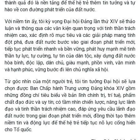
thành quả đó là nền tảng để thế hệ trẻ thêm tin tưởng và tự
hào về con đường phát triển của đất nước.
Với niềm tin ấy, tôi kỳ vọng Đại hội Đảng lần thứ XIV sẽ thảo
luận và thông qua các văn kiện quan trọng với tinh thần trách
nhiệm cao, xác định rõ mục tiêu và các giải pháp mang tính
đột phá, đưa đất nước bước vào giai đoạn phát triển mới;
tiếp tục phát triển nhanh và bền vững, phát huy mạnh mẽ tinh
thần tự lực, tự cường, tự tin của dân tộc, xây dựng đất nước
hòa bình, độc lập, dân chủ, giàu mạnh, phồn vinh, văn minh
và hạnh phúc, vững bước đi lên chủ nghĩa xã hội.
Từ góc nhìn của một người trẻ, tôi tin tưởng Đại hội sẽ lựa
chọn được Ban Chấp hành Trung ương Đảng khóa XIV gồm
những đồng chí tiêu biểu về bản lĩnh chính trị, trí tuệ, phẩm
chất đạo đức và uy tín; có tầm nhìn chiến lược, năng lực lãnh
đạo và tinh thần trách nhiệm cao, đáp ứng yêu cầu lãnh đạo
đất nước trong giai đoạn phát triển mới, đồng thời tạo thêm
niềm tin và động lực để thế hệ trẻ tiếp tục nỗ lực cống hiến
cho Tổ quốc.