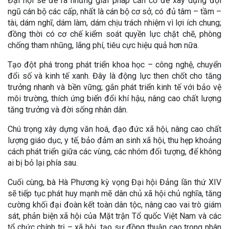
Đại hội sẽ đề ra những giải pháp căn cơ để xây dựng đội
ngũ cán bộ các cấp, nhất là cán bộ cơ sở, có đủ tâm – tầm –
tài, dám nghĩ, dám làm, dám chịu trách nhiệm vì lợi ích chung;
đồng thời có cơ chế kiểm soát quyền lực chặt chẽ, phòng
chống tham nhũng, lãng phí, tiêu cực hiệu quả hơn nữa.
Tạo đột phá trong phát triển khoa học – công nghệ, chuyển
đổi số và kinh tế xanh. Đây là động lực then chốt cho tăng
trưởng nhanh và bền vững; gắn phát triển kinh tế với bảo vệ
môi trường, thích ứng biến đổi khí hậu, nâng cao chất lượng
tăng trưởng và đời sống nhân dân.
Chú trọng xây dựng văn hoá, đạo đức xã hội, nâng cao chất
lượng giáo dục, y tế, bảo đảm an sinh xã hội, thu hẹp khoảng
cách phát triển giữa các vùng, các nhóm đối tượng, để không
ai bị bỏ lại phía sau.
Cuối cùng, bà Hà Phương kỳ vọng Đại hội Đảng lần thứ XIV
sẽ tiếp tục phát huy mạnh mẽ dân chủ xã hội chủ nghĩa, tăng
cường khối đại đoàn kết toàn dân tộc, nâng cao vai trò giám
sát, phản biện xã hội của Mặt trận Tổ quốc Việt Nam và các
tổ chức chính trị – xã hội, tạo sự đồng thuận cao trong nhân