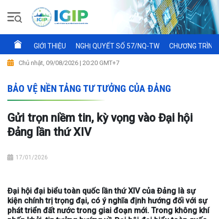
GIỚI THIỆU
NGHỊ QUYẾT SỐ 57/NQ-TW
CHƯƠNG TRÌNH 
Chủ nhật, 09/08/2026 | 20:20 GMT+7
BẢO VỆ NỀN TẢNG TƯ TƯỞNG CỦA ĐẢNG
Gửi trọn niềm tin, kỳ vọng vào Đại hội
Đảng lần thứ XIV
17/01/2026
Đại hội đại biểu toàn quốc lần thứ XIV của Đảng là sự
kiện chính trị trọng đại, có ý nghĩa định hướng đối với sự
phát triển đất nước trong giai đoạn mới. Trong không khí