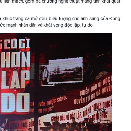
u liền mạch, gồm ba chương nghệ thuật mang tính khái quát
à khúc tráng ca mở đầu, biểu tượng cho ánh sáng của Đảng
ức mạnh nhân dân và khát vọng độc lập, tự do.