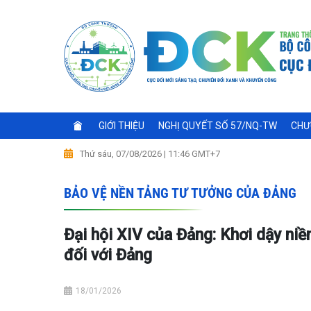
GIỚI THIỆU
NGHỊ QUYẾT SỐ 57/NQ-TW
CHƯ
Thứ sáu, 07/08/2026 | 11:46 GMT+7
BẢO VỆ NỀN TẢNG TƯ TƯỞNG CỦA ĐẢNG
Đại hội XIV của Đảng: Khơi dậy niề
đối với Đảng
18/01/2026