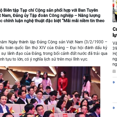
Bộ Biên tập Tạp chí Cộng sản phối hợp với Ban Tuyên
iệt Nam, Đảng ủy Tập đoàn Công nghiệp – Năng lượng
 chính luận nghệ thuật đặc biệt “Mãi mãi niềm tin theo
Cá
lự
6 năm Ngày thành lập Đảng Cộng sản Việt Nam (3/2/1930 –
Vă
ểu toàn quốc lần thứ XIV của Đảng – Đại hội đánh dấu kỷ
39
 sự lãnh đạo của Đảng, trong bối cảnh đất nước đã trải qua
Hộ
ng
 tựu to lớn, có ý nghĩa lịch sử trên mọi lĩnh vực.
ng