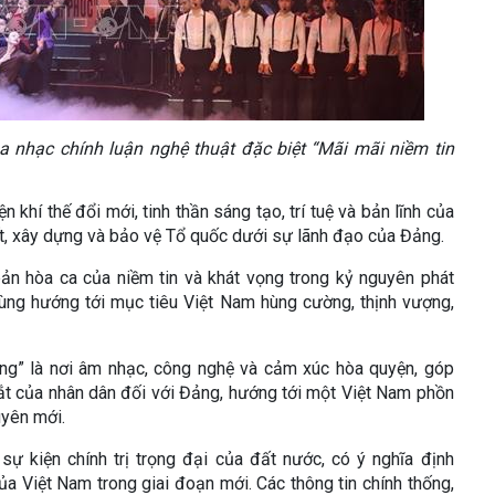
òa nhạc chính luận nghệ thuật đặc biệt “Mãi mãi niềm tin
n khí thế đổi mới, tinh thần sáng tạo, trí tuệ và bản lĩnh của
iết, xây dựng và bảo vệ Tổ quốc dưới sự lãnh đạo của Đảng.
ản hòa ca của niềm tin và khát vọng trong kỷ nguyên phát
cùng hướng tới mục tiêu Việt Nam hùng cường, thịnh vượng,
ảng” là nơi âm nhạc, công nghệ và cảm xúc hòa quyện, góp
sắt của nhân dân đối với Đảng, hướng tới một Việt Nam phồn
uyên mới.
sự kiện chính trị trọng đại của đất nước, có ý nghĩa định
ủa Việt Nam trong giai đoạn mới. Các thông tin chính thống,