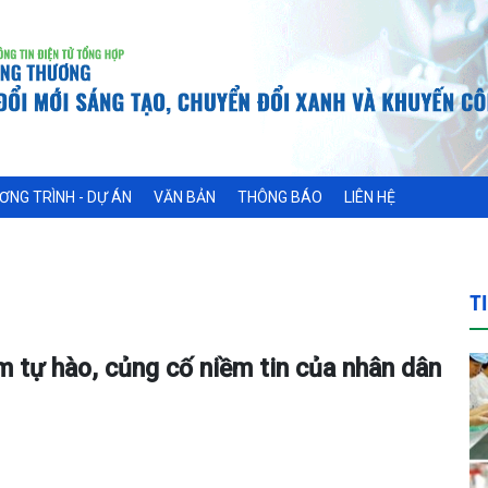
ƠNG TRÌNH - DỰ ÁN
VĂN BẢN
THÔNG BÁO
LIÊN HỆ
T
m tự hào, củng cố niềm tin của nhân dân