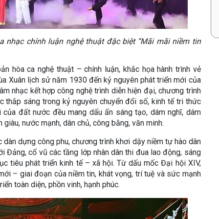
òa nhạc chính luận nghệ thuật đặc biệt “Mãi mãi niềm tin
n hòa ca nghệ thuật – chính luận, khắc họa hành trình vẻ
a Xuân lịch sử năm 1930 đến kỷ nguyên phát triển mới của
 nhạc kết hợp công nghệ trình diễn hiện đại, chương trình
ợc thắp sáng trong kỷ nguyên chuyển đổi số, kinh tế tri thức
đi của đất nước đều mang dấu ấn sáng tạo, dám nghĩ, dám
n giàu, nước mạnh, dân chủ, công bằng, văn minh.
 dàn dựng công phu, chương trình khơi dậy niềm tự hào dân
ới Đảng, cổ vũ các tầng lớp nhân dân thi đua lao động, sáng
c tiêu phát triển kinh tế – xã hội. Từ dấu mốc Đại hội XIV,
ới – giai đoạn của niềm tin, khát vọng, trí tuệ và sức mạnh
iển toàn diện, phồn vinh, hạnh phúc.