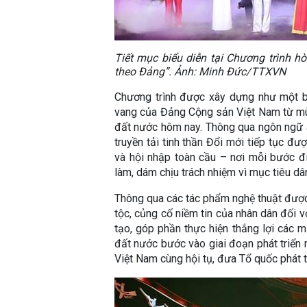
Tiết mục biểu diễn tại Chương trình h
theo Đảng”. Ảnh: Minh Đức/TTXVN
Chương trình được xây dựng như một bả
vang của Đảng Cộng sản Việt Nam từ mù
đất nước hôm nay. Thông qua ngôn ngữ âm
truyền tải tinh thần Đổi mới tiếp tục đư
và hội nhập toàn cầu – nơi mỗi bước 
làm, dám chịu trách nhiệm vì mục tiêu dâ
Thông qua các tác phẩm nghệ thuật được
tộc, củng cố niềm tin của nhân dân đối v
tạo, góp phần thực hiện thắng lợi các mụ
đất nước bước vào giai đoạn phát triển m
Việt Nam cùng hội tụ, đưa Tổ quốc phát tr