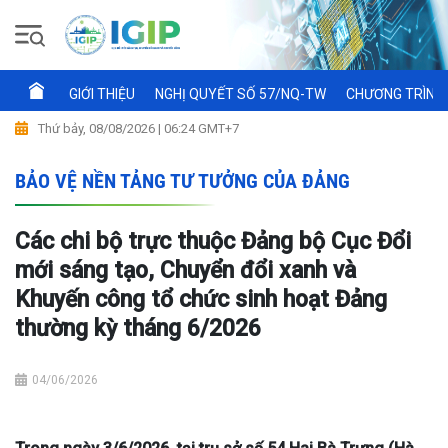
GIỚI THIỆU
NGHỊ QUYẾT SỐ 57/NQ-TW
CHƯƠNG TRÌNH 
Thứ bảy, 08/08/2026 | 06:24 GMT+7
BẢO VỆ NỀN TẢNG TƯ TƯỞNG CỦA ĐẢNG
Các chi bộ trực thuộc Đảng bộ Cục Đổi
mới sáng tạo, Chuyển đổi xanh và
Khuyến công tổ chức sinh hoạt Đảng
thường kỳ tháng 6/2026
04/06/2026