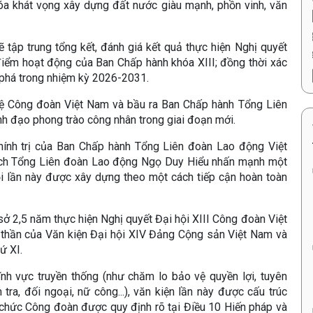
óa khát vọng xây dựng đất nước giàu mạnh, phồn vinh, văn
ẽ tập trung tổng kết, đánh giá kết quả thực hiện Nghị quyết
điểm hoạt động của Ban Chấp hành khóa XIII; đồng thời xác
 phá trong nhiệm kỳ 2026-2031.
lệ Công đoàn Việt Nam và bầu ra Ban Chấp hành Tổng Liên
h đạo phong trào công nhân trong giai đoạn mới.
hính trị của Ban Chấp hành Tổng Liên đoàn Lao động Việt
tịch Tổng Liên đoàn Lao động Ngọ Duy Hiểu nhấn mạnh một
ội lần này được xây dựng theo một cách tiếp cận hoàn toàn
sở 2,5 năm thực hiện Nghị quyết Đại hội XIII Công đoàn Việt
nh thần của Văn kiện Đại hội XIV Đảng Cộng sản Việt Nam và
ứ XI.
ĩnh vực truyền thống (như chăm lo bảo vệ quyền lợi, tuyên
 tra, đối ngoại, nữ công...), văn kiện lần này được cấu trúc
 chức Công đoàn được quy định rõ tại Điều 10 Hiến pháp và