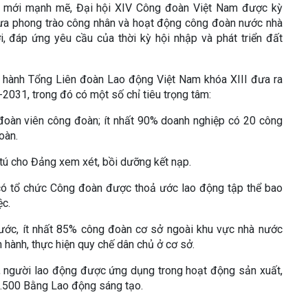
đổi mới mạnh mẽ, Đại hội XIV Công đoàn Việt Nam được kỳ
đưa phong trào công nhân và hoạt động công đoàn nước nhà
, đáp ứng yêu cầu của thời kỳ hội nhập và phát triển đất
p hành Tổng Liên đoàn Lao động Việt Nam khóa XIII đưa ra
2031, trong đó có một số chỉ tiêu trọng tâm:
0 đoàn viên công đoàn; ít nhất 90% doanh nghiệp có 20 công
oàn.
u tú cho Đảng xem xét, bồi dưỡng kết nạp.
 có tổ chức Công đoàn được thoả ước lao động tập thể bao
ệc.
ước, ít nhất 85% công đoàn cơ sở ngoài khu vực nhà nước
 hành, thực hiện quy chế dân chủ ở cơ sở.
ên, người lao động được ứng dụng trong hoạt động sản xuất,
 2.500 Bằng Lao động sáng tạo.