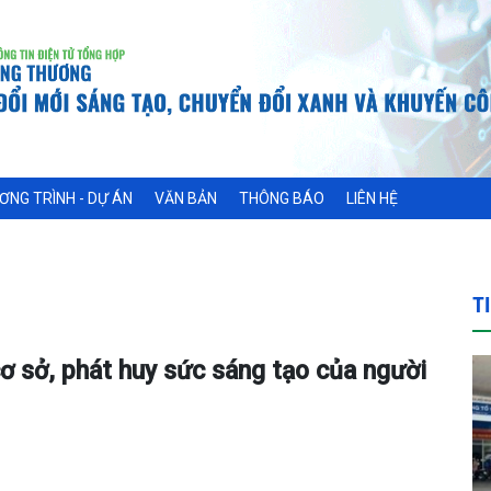
ƠNG TRÌNH - DỰ ÁN
VĂN BẢN
THÔNG BÁO
LIÊN HỆ
T
ơ sở, phát huy sức sáng tạo của người