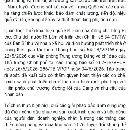
giao thông vận tải: dự án đường sắt tốc độ cao trên trục Bắc
- Nam, tuyến đường sắt kết nối với Trung Quốc và các dự án
hạ tầng chiến lược khác, bảo đảm chất lượng, tiến độ, hiệu
quả đầu tư, không để xảy ra thất thoát, lãng phí, tiêu cực.
Quán triệt, triển khai hiệu quả kết luận của đồng chí Tổng Bí
thư, Chủ tịch nước Tô Lâm về triển khai Chỉ thị số 34-CT/TW
của Ban Bí thư về nhà ở xã hội và định hướng phát triển nhà ở
trong thời gian tới theo Thông báo số 64-TB/VPTW ngày
22/5/2026 của Văn phòng Trung ương Đảng và chỉ đạo của
Thủ tướng Chính phủ tại các Thông báo số: 262-TB/VPCP
ngày 26/5/2026, 286/TB-VPCP ngày 04/6/2026. Tập trung
rà soát, đề xuất cấp có thẩm quyền hoàn thiện các cơ chế,
chính sách phát triển nhà ở theo mô hình mới, phù hợp với
Hiến pháp, chủ trương, đường lối của Đảng và nhu cầu của
Nhân dân.
Tổ chức thực hiện hiệu quả các giải pháp bảo đảm cung ứng
đủ điện, xăng dầu phục vụ sản xuất, kinh doanh và tiêu dùng
của người dân, doanh nghiệp, nhất là trong các tháng cao
điểm nắng nóng và mùa khô năm 2026, tuyệt đối không để