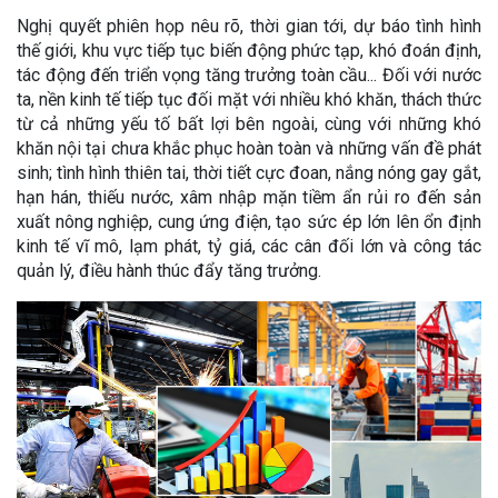
Nghị quyết phiên họp nêu rõ, thời gian tới, dự báo tình hình
thế giới, khu vực tiếp tục biến động phức tạp, khó đoán định,
tác động đến triển vọng tăng trưởng toàn cầu... Đối với nước
ta, nền kinh tế tiếp tục đối mặt với nhiều khó khăn, thách thức
từ cả những yếu tố bất lợi bên ngoài, cùng với những khó
khăn nội tại chưa khắc phục hoàn toàn và những vấn đề phát
sinh; tình hình thiên tai, thời tiết cực đoan, nắng nóng gay gắt,
hạn hán, thiếu nước, xâm nhập mặn tiềm ẩn rủi ro đến sản
xuất nông nghiệp, cung ứng điện, tạo sức ép lớn lên ổn định
kinh tế vĩ mô, lạm phát, tỷ giá, các cân đối lớn và công tác
quản lý, điều hành thúc đẩy tăng trưởng.