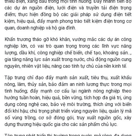
thiếu điện, xăng dầu trong mọi tình huống. Đẩy nhanh tiến độ
các dự án nguồn điện, lưới điện và truyền tải điện trọng
điểm; thực hiện đồng bộ các giải pháp sử dụng điện tiết
kiệm, hiệu quả, đẩy mạnh phong trào tiết kiệm điện trong cơ
quan, doanh nghiệp và hộ gia đình.
Khẩn trương tháo gỡ khó khăn, vướng mắc các dự án công
nghiệp lớn, có vai trò quan trọng trong các lĩnh vực năng
lượng, dầu khí, công nghiệp chế biến, chế tạo, khoáng sản...,
gia tăng năng lực sản xuất trong nước, chủ động nguồn cung
nguyên, nhiên vật liệu, nâng cao tính tự chủ của nền kinh tế.
Tập trung chỉ đạo đẩy mạnh sản xuất, tiêu thụ, xuất khẩu
nông, lâm, thủy sản, bảo đảm an ninh lương thực trong mọi
tình huống; đẩy mạnh cơ cấu lại ngành nông nghiệp theo
hướng tuần hoàn, hiệu quả, bền vững, tích hợp đa giá trị, ứng
dụng công nghệ cao, bảo vệ môi trường, thích ứng với biến
đổi khí hậu; chú trọng phát triển vùng nguyên liệu, quản lý mã
số vùng trồng, cơ sở đóng gói, truy xuất nguồn gốc, xây
dựng thương hiệu quốc gia cho các sản phẩm chủ lực.
Tập trung phát triển thị trường trong nước, mở rộng, đa dạng