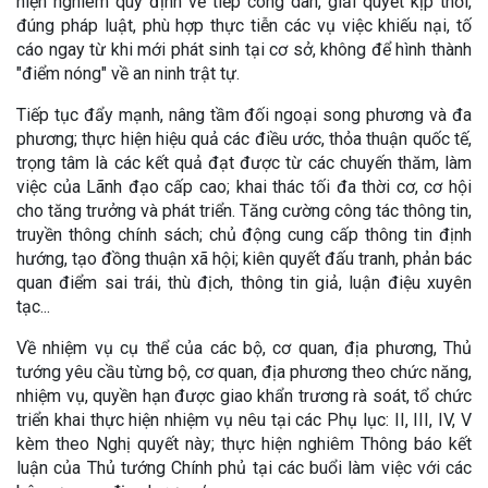
hiện nghiêm quy định về tiếp công dân, giải quyết kịp thời,
đúng pháp luật, phù hợp thực tiễn các vụ việc khiếu nại, tố
cáo ngay từ khi mới phát sinh tại cơ sở, không để hình thành
"điểm nóng" về an ninh trật tự.
Tiếp tục đẩy mạnh, nâng tầm đối ngoại song phương và đa
phương; thực hiện hiệu quả các điều ước, thỏa thuận quốc tế,
trọng tâm là các kết quả đạt được từ các chuyến thăm, làm
việc của Lãnh đạo cấp cao; khai thác tối đa thời cơ, cơ hội
cho tăng trưởng và phát triển. Tăng cường công tác thông tin,
truyền thông chính sách; chủ động cung cấp thông tin định
hướng, tạo đồng thuận xã hội; kiên quyết đấu tranh, phản bác
quan điểm sai trái, thù địch, thông tin giả, luận điệu xuyên
tạc...
Về nhiệm vụ cụ thể của các bộ, cơ quan, địa phương, Thủ
tướng yêu cầu từng bộ, cơ quan, địa phương theo chức năng,
nhiệm vụ, quyền hạn được giao khẩn trương rà soát, tổ chức
triển khai thực hiện nhiệm vụ nêu tại các Phụ lục: II, III, IV, V
kèm theo Nghị quyết này; thực hiện nghiêm Thông báo kết
luận của Thủ tướng Chính phủ tại các buổi làm việc với các