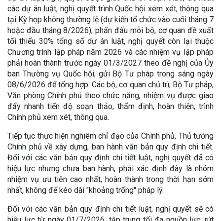
các dự án luật, nghị quyết trình Quốc hội xem xét, thông qua
tại Kỳ họp không thường lệ (dự kiến tổ chức vào cuối tháng 7
hoặc đầu tháng 8/2026); phấn đấu mỗi bộ, cơ quan đề xuất
tối thiểu 30% tổng số dự án luật, nghị quyết còn lại thuộc
Chương trình lập pháp năm 2026 và các nhiệm vụ lập pháp
phải hoàn thành trước ngày 01/3/2027 theo đề nghị của Ủy
ban Thường vụ Quốc hội; gửi Bộ Tư pháp trong sáng ngày
08/6/2026 để tổng hợp. Các bộ, cơ quan chủ trì, Bộ Tư pháp,
Văn phòng Chính phủ theo chức năng, nhiệm vụ được giao
đẩy nhanh tiến độ soạn thảo, thẩm định, hoàn thiện, trình
Chính phủ xem xét, thông qua.
Tiếp tục thực hiện nghiêm chỉ đạo của Chính phủ, Thủ tướng
Chính phủ về xây dựng, ban hành văn bản quy định chi tiết.
Đối với các văn bản quy định chi tiết luật, nghị quyết đã có
hiệu lực nhưng chưa ban hành, phải xác định đây là nhóm
nhiệm vụ ưu tiên cao nhất, hoàn thành trong thời hạn sớm
nhất, không để kéo dài "khoảng trống" pháp lý.
Đối với các văn bản quy định chi tiết luật, nghị quyết sẽ có
hiệu lực từ ngày 01/7/2026, tập trung tối đa nguồn lực, rút