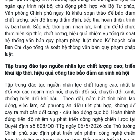
ngắn quy trình nội bộ, chủ động phối hợp với Bộ Tư pháp,
Văn phòng Chính phủ ngay từ khâu soạn thảo để bảo đảm
chất lượng, tiến độ trong thẩm định, tiếp thu, hoàn thiện, trình
ký ban hành. Sắp xếp thời gian, nhân lực, kinh phí để tổ chức
thực hiện kịp thời, chất lượng, hiệu quả nhiệm vụ tổng rà soát
hệ thống văn bản quy phạm pháp luật theo Kế hoạch của
Ban Chỉ đạo tổng rà soát hệ thống văn bản quy phạm pháp
luật.
Tập trung đào tạo nguồn nhân lực chất lượng cao; triển
khai kịp thời, hiệu quả công tác bảo đảm an sinh xã hội
Tập trung đào tạo nguồn nhân lực chất lượng cao, nhất là
đối với các ngành mới nổi, chuyển đổi số, chuyển đổi xanh,
chống biến đổi khí hậu... Theo dõi, nắm bắt tình hình lao
động, việc làm, có phương án điều tiết phù hợp, không để
xảy ra mất cân đối cung - cầu lao động cục bộ. Hoàn thành
đúng tiến độ nhiệm vụ phát triển công nghệ chiến lược tại
Quyết định số 808/QĐ-TTg ngày 06/5/2026 của Thủ tướng
Chính phủ; xác định phát triển sản phẩm công nghệ chiến
lược là nhiệm vụ trọng tâm ưu tiên. Đẩy mạnh triển khai các