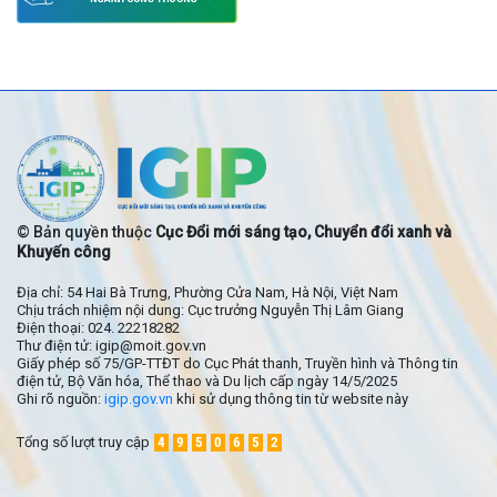
© Bản quyền thuộc
Cục Đổi mới sáng tạo, Chuyển đổi xanh và
Khuyến công
Địa chỉ: 54 Hai Bà Trưng, Phường Cửa Nam, Hà Nội, Việt Nam
Chịu trách nhiệm nội dung: Cục trưởng Nguyễn Thị Lâm Giang
Điện thoại: 024. 22218282
Thư điện tử: igip@moit.gov.vn
Giấy phép số 75/GP-TTĐT do Cục Phát thanh, Truyền hình và Thông tin
điện tử, Bộ Văn hóa, Thể thao và Du lịch cấp ngày 14/5/2025
Ghi rõ nguồn:
igip.gov.vn
khi sử dụng thông tin từ website này
Tổng số lượt truy cập
4
9
5
0
6
5
2