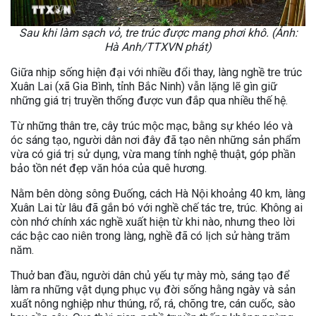
Sau khi làm sạch vỏ, tre trúc được mang phơi khô. (Ảnh:
Hà Anh/TTXVN phát)
Giữa nhịp sống hiện đại với nhiều đổi thay, làng nghề tre trúc
Xuân Lai (xã Gia Bình, tỉnh Bắc Ninh) vẫn lặng lẽ gìn giữ
những giá trị truyền thống được vun đắp qua nhiều thế hệ.
Từ những thân tre, cây trúc mộc mạc, bằng sự khéo léo và
óc sáng tạo, người dân nơi đây đã tạo nên những sản phẩm
vừa có giá trị sử dụng, vừa mang tính nghệ thuật, góp phần
bảo tồn nét đẹp văn hóa của quê hương.
Nằm bên dòng sông Đuống, cách Hà Nội khoảng 40 km, làng
Xuân Lai từ lâu đã gắn bó với nghề chế tác tre, trúc. Không ai
còn nhớ chính xác nghề xuất hiện từ khi nào, nhưng theo lời
các bậc cao niên trong làng, nghề đã có lịch sử hàng trăm
năm.
Thuở ban đầu, người dân chủ yếu tự mày mò, sáng tạo để
làm ra những vật dụng phục vụ đời sống hằng ngày và sản
xuất nông nghiệp như thúng, rổ, rá, chõng tre, cán cuốc, sào