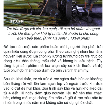
Tre trúc được vớt lên, lau sạch, rồi cạo bỏ phần vỏ ngoài
trước khi đem phơi khô tự nhiên để chuẩn bị cho công
đoạn tiếp theo. (Ảnh: Hà Anh/ TTXVN phát)
Để tạo nên một sản phẩm hoàn chỉnh, người thợ phải trải
qua nhiều công đoạn công phu. Theo các nghệ nhân lâu năm,
nguyên liệu được lựa chọn kỹ lưỡng từ những cây tre, trúc có
dóng đều, thân thẳng, mấu nhỏ và không bị sâu bệnh. Tùy
từng loại sản phẩm mà lựa chọn cây có kích thước và độ
tuổi phù hợp nhằm bảo đảm độ bền và tính thẩm mỹ.
Sau khi khai thác, tre và trúc được ngâm dưới bùn ao khoảng
bốn tháng rồi vớt lên làm sạch lớp vỏ ngoài trước khi đưa
vào lò đất để hun khói. Quá trình sấy khô và hun khói kéo dài
từ 4 đến 10 ngày đêm giúp nguyên liệu trở nên nhẹ, chắc,
bền, chống mối mọt, chống ẩm mốc và giữ được màu sắc tự
nhiên trong nhiều năm mà không cần sử dụng hóa chất.