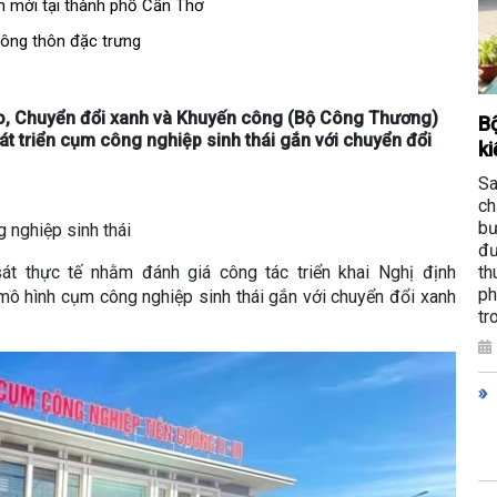
 mới tại thành phố Cần Thơ
nông thôn đặc trưng
ạo, Chuyển đổi xanh và Khuyến công (Bộ Công Thương)
Bộ
át triển cụm công nghiệp sinh thái gắn với chuyển đổi
ki
Sa
ch
bư
 nghiệp sinh thái
đư
th
át thực tế nhằm đánh giá công tác triển khai Nghị định
ph
 hình cụm công nghiệp sinh thái gắn với chuyển đổi xanh
tr