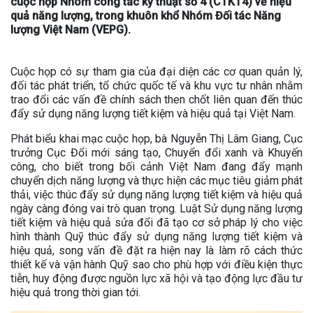
cuộc họp Nhóm công tác kỹ thuật số 4 (CTKT4) về hiệu
quả năng lượng, trong khuôn khổ Nhóm Đối tác Năng
lượng Việt Nam (VEPG).
Cuộc họp có sự tham gia của đại diện các cơ quan quản lý,
đối tác phát triển, tổ chức quốc tế và khu vực tư nhân nhằm
trao đổi các vấn đề chính sách then chốt liên quan đến thúc
đẩy sử dụng năng lượng tiết kiệm và hiệu quả tại Việt Nam.
Phát biểu khai mạc cuộc họp, bà Nguyễn Thị Lâm Giang, Cục
trưởng Cục Đổi mới sáng tạo, Chuyển đổi xanh và Khuyến
công, cho biết trong bối cảnh Việt Nam đang đẩy mạnh
chuyển dịch năng lượng và thực hiện các mục tiêu giảm phát
thải, việc thúc đẩy sử dụng năng lượng tiết kiệm và hiệu quả
ngày càng đóng vai trò quan trọng. Luật Sử dụng năng lượng
tiết kiệm và hiệu quả sửa đổi đã tạo cơ sở pháp lý cho việc
hình thành Quỹ thúc đẩy sử dụng năng lượng tiết kiệm và
hiệu quả, song vấn đề đặt ra hiện nay là làm rõ cách thức
thiết kế và vận hành Quỹ sao cho phù hợp với điều kiện thực
tiễn, huy động được nguồn lực xã hội và tạo động lực đầu tư
hiệu quả trong thời gian tới.