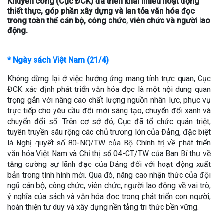
Khuyến công (Cục ĐCK) đã triển khai nhiều hoạt động
thiết thực, góp phần xây dựng và lan tỏa văn hóa đọc
trong toàn thể cán bộ, công chức, viên chức và người lao
động.
* Ngày sách Việt Nam (21/4)
Không dừng lại ở việc hưởng ứng mang tính trực quan, Cục
ĐCK xác định phát triển văn hóa đọc là một nội dung quan
trọng gắn với nâng cao chất lượng nguồn nhân lực, phục vụ
trực tiếp cho yêu cầu đổi mới sáng tạo, chuyển đổi xanh và
chuyển đổi số. Trên cơ sở đó, Cục đã tổ chức quán triệt,
tuyên truyền sâu rộng các chủ trương lớn của Đảng, đặc biệt
là Nghị quyết số 80-NQ/TW của Bộ Chính trị về phát triển
văn hóa Việt Nam và Chỉ thị số 04-CT/TW của Ban Bí thư về
tăng cường sự lãnh đạo của Đảng đối với hoạt động xuất
bản trong tình hình mới. Qua đó, nâng cao nhận thức của đội
ngũ cán bộ, công chức, viên chức, người lao động về vai trò,
ý nghĩa của sách và văn hóa đọc trong phát triển con người,
hoàn thiện tư duy và xây dựng nền tảng tri thức bền vững.