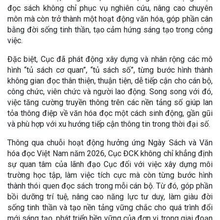
đọc sách không chỉ phục vụ nghiên cứu, nâng cao chuyên
môn mà còn trở thành một hoạt động văn hóa, góp phần cân
bằng đời sống tinh thần, tạo cảm hứng sáng tạo trong công
việc.
Đặc biệt, Cục đã phát động xây dựng và nhân rộng các mô
hình “tủ sách cơ quan”, “tủ sách số”, từng bước hình thành
không gian đọc thân thiện, thuận tiện, dễ tiếp cận cho cán bộ,
công chức, viên chức và người lao động. Song song với đó,
việc tăng cường truyền thông trên các nền tảng số giúp lan
tỏa thông điệp về văn hóa đọc một cách sinh động, gần gũi
và phù hợp với xu hướng tiếp cận thông tin trong thời đại số.
Thông qua chuỗi hoạt động hưởng ứng Ngày Sách và Văn
hóa đọc Việt Nam năm 2026, Cục ĐCK không chỉ khẳng định
sự quan tâm của lãnh đạo Cục đối với việc xây dựng môi
trường học tập, làm việc tích cực mà còn từng bước hình
thành thói quen đọc sách trong mỗi cán bộ. Từ đó, góp phần
bồi dưỡng trí tuệ, nâng cao năng lực tư duy, làm giàu đời
sống tinh thần và tạo nền tảng vững chắc cho quá trình đổi
mới sáng tạo, phát triển bền vững của đơn vị trong giai đoạn