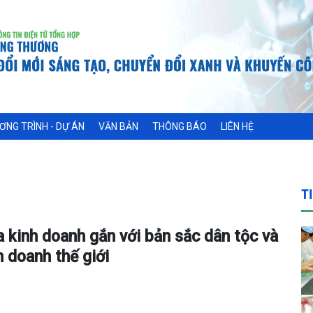
ƠNG TRÌNH - DỰ ÁN
VĂN BẢN
THÔNG BÁO
LIÊN HỆ
T
kinh doanh gắn với bản sắc dân tộc và
h doanh thế giới