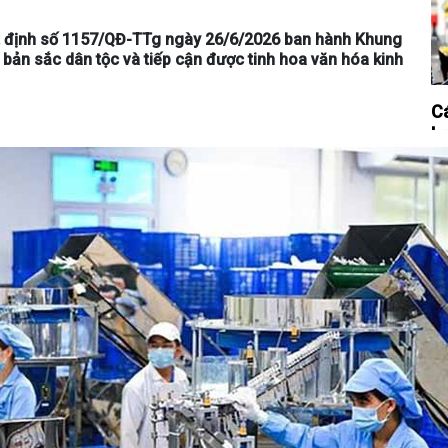
t định số 1157/QĐ-TTg ngày 26/6/2026 ban hành Khung
bản sắc dân tộc và tiếp cận được tinh hoa văn hóa kinh
Cá
lự
Vă
39
Hộ
ng
ng