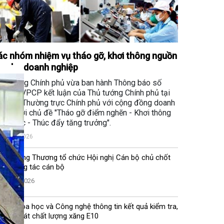
c nhóm nhiệm vụ tháo gỡ, khơi thông nguồn
c cho doanh nghiệp
n phòng Chính phủ vừa ban hành Thông báo số
4/TB-VPCP kết luận của Thủ tướng Chính phủ tại
i nghị Thường trực Chính phủ với cộng đồng doanh
hiệp với chủ đề "Tháo gỡ điểm nghẽn - Khơi thông
uồn lực - Thúc đẩy tăng trưởng".
07/08/2026
Bộ Công Thương tổ chức Hội nghị Cán bộ chủ chốt
về công tác cán bộ
07/08/2026
Bộ Khoa học và Công nghệ thông tin kết quả kiểm tra,
giám sát chất lượng xăng E10