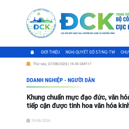
GIỚI THIỆU
NGHỊ QUYẾT SỐ 57/NQ-TW
CHƯ
Thứ sáu, 07/08/2026 | 16:45 GMT+7
DOANH NGHIỆP - NGƯỜI DÂN
Khung chuẩn mực đạo đức, văn hóa 
tiếp cận được tinh hoa văn hóa kin
29/06/2026