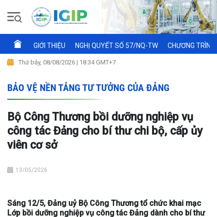
GIỚI THIỆU
NGHỊ QUYẾT SỐ 57/NQ-TW
CHƯƠNG TRÌNH 
Thứ bảy, 08/08/2026 | 18:34 GMT+7
BẢO VỆ NỀN TẢNG TƯ TƯỞNG CỦA ĐẢNG
Bộ Công Thương bồi dưỡng nghiệp vụ
công tác Đảng cho bí thư chi bộ, cấp ủy
viên cơ sở
13/05/2026
Sáng 12/5, Đảng uỷ Bộ Công Thương tổ chức khai mạc
Lớp bồi dưỡng nghiệp vụ công tác Đảng dành cho bí thư